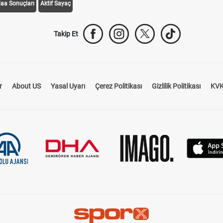
daa Sonuçları
Aktif Sayaç
Takip Et
r
About US
Yasal Uyarı
Çerez Politikası
Gizlilik Politikası
KVK