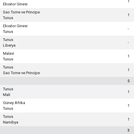
1
Ekvator Ginesi
Sao Tome ve Principe
1
Tunus
Ekvator Ginesi
-
Tunus
Tunus
-
Liberya
Malavi
1
Tunus
Tunus
1
Sao Tome ve Principe
5
Tunus
1
Mali
Güney Afrika
1
Tunus
Tunus
1
Namibya
3