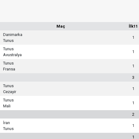
Maç
İlk11
Danimarka
1
Tunus
Tunus
1
Avustralya
Tunus
1
Fransa
3
Tunus
1
Cezayir
Tunus
1
Mali
2
İran
1
Tunus
1