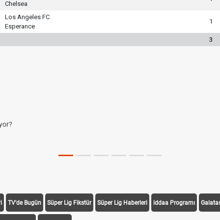
Chelsea
Los Angeles FC
1
Esperance
3
i
TV'de Bugün
Süper Lig Fikstür
Süper Lig Haberleri
iddaa Programı
Galata