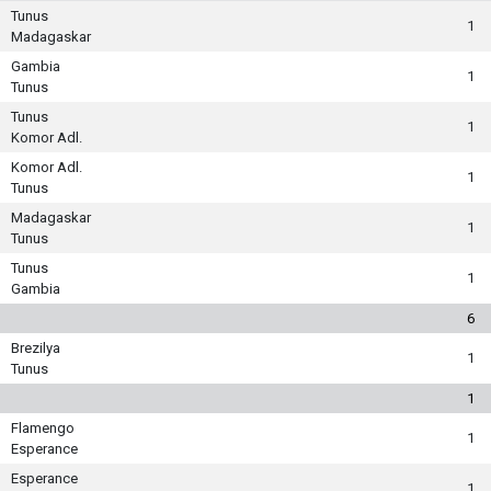
Tunus
1
Madagaskar
Gambia
1
Tunus
Tunus
1
Komor Adl.
Komor Adl.
1
Tunus
Madagaskar
1
Tunus
Tunus
1
Gambia
6
Brezilya
1
Tunus
1
Flamengo
1
Esperance
Esperance
1