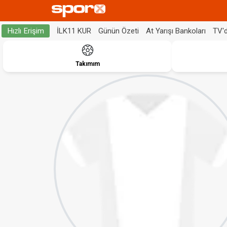
İLK11 KUR
Günün Özeti
At Yarışı Bankoları
TV'
Hızlı Erişim
Takımım