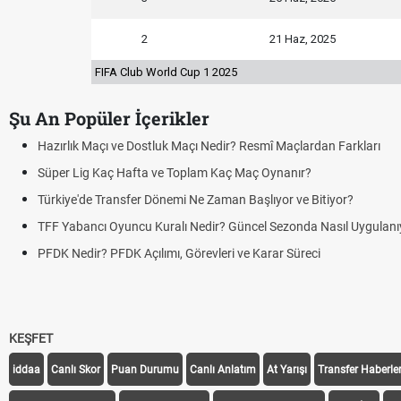
2
21 Haz, 2025
FIFA Club World Cup 1 2025
Şu An Popüler İçerikler
Hazırlık Maçı ve Dostluk Maçı Nedir? Resmî Maçlardan Farkları
Süper Lig Kaç Hafta ve Toplam Kaç Maç Oynanır?
Türkiye'de Transfer Dönemi Ne Zaman Başlıyor ve Bitiyor?
TFF Yabancı Oyuncu Kuralı Nedir? Güncel Sezonda Nasıl Uygulanıyor?
PFDK Nedir? PFDK Açılımı, Görevleri ve Karar Süreci
KEŞFET
iddaa
Canlı Skor
Puan Durumu
Canlı Anlatım
At Yarışı
Transfer Haberler