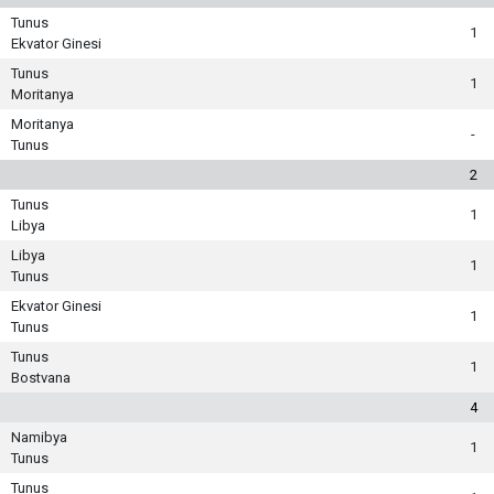
Tunus
1
Ekvator Ginesi
Tunus
1
Moritanya
Moritanya
-
Tunus
2
Tunus
1
Libya
Libya
1
Tunus
Ekvator Ginesi
1
Tunus
Tunus
1
Bostvana
4
Namibya
1
Tunus
Tunus