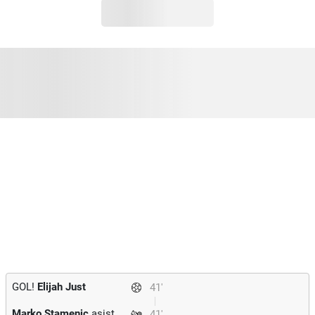
GOL!
Elijah Just
41'
Marko Stamenic
asist
41'