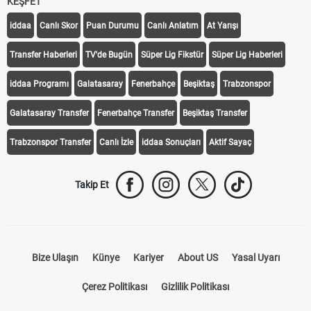
KEŞFET
iddaa
Canlı Skor
Puan Durumu
Canlı Anlatım
At Yarışı
Transfer Haberleri
TV'de Bugün
Süper Lig Fikstür
Süper Lig Haberleri
iddaa Programı
Galatasaray
Fenerbahçe
Beşiktaş
Trabzonspor
Galatasaray Transfer
Fenerbahçe Transfer
Beşiktaş Transfer
Trabzonspor Transfer
Canlı İzle
iddaa Sonuçları
Aktif Sayaç
Takip Et
Bize Ulaşın
Künye
Kariyer
About US
Yasal Uyarı
Çerez Politikası
Gizlilik Politikası