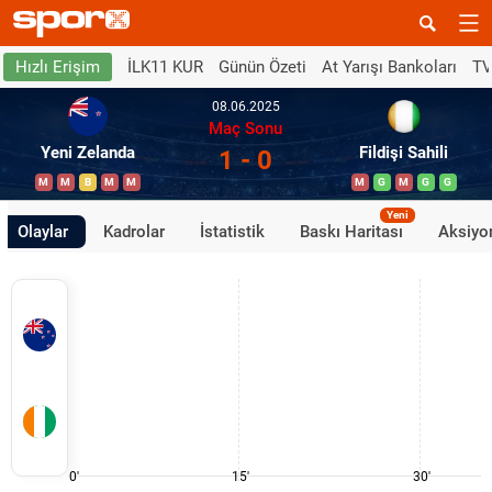
İLK11 KUR
Günün Özeti
At Yarışı Bankoları
TV
Hızlı Erişim
08.06.2025
Maç Sonu
Yeni Zelanda
Fildişi Sahili
1 - 0
M
M
B
M
M
M
G
M
G
G
Yeni
Olaylar
Kadrolar
İstatistik
Baskı Haritası
Aksiyon
0'
15'
30'