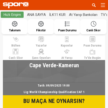
ANA SAYFA
İLK11 KUR
At Yarışı Bankoları
TV'
Hızlı Erişim
Takımım
Fikstür
Puan Durumu
Canlı Skor
Bülten
Yazarlar
Kuponlar
Puan Durumu
Canlı Skor
Şans Oyunları
At Yarışı
Tv'de Bugün
Cape Verde-Kamerun
Tarih:
09/09/2025 19:00
Lig:
World Championship Qualification CAF 1
BU MAÇA NE OYNARSIN?