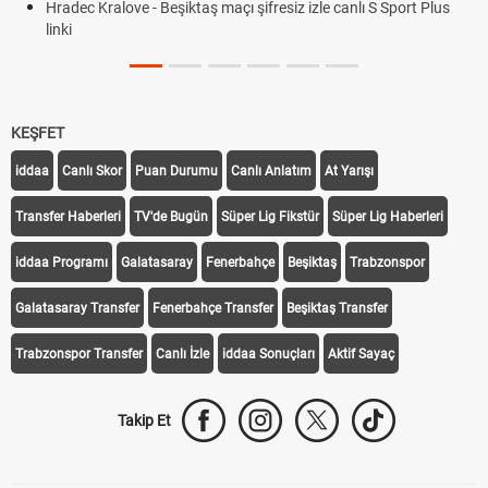
Hradec Kralove - Beşiktaş maçı şifresiz izle canlı S Sport Plus
linki
KEŞFET
iddaa
Canlı Skor
Puan Durumu
Canlı Anlatım
At Yarışı
Transfer Haberleri
TV'de Bugün
Süper Lig Fikstür
Süper Lig Haberleri
iddaa Programı
Galatasaray
Fenerbahçe
Beşiktaş
Trabzonspor
Galatasaray Transfer
Fenerbahçe Transfer
Beşiktaş Transfer
Trabzonspor Transfer
Canlı İzle
iddaa Sonuçları
Aktif Sayaç
Takip Et