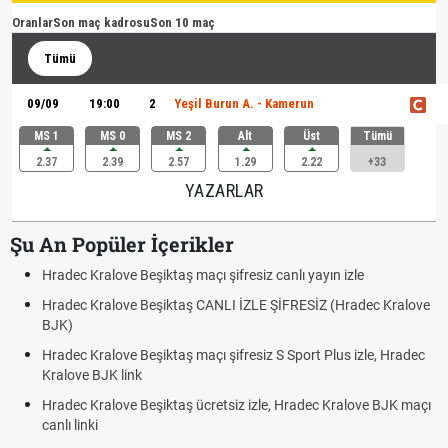
Oranlar
Son maç kadrosu
Son 10 maç
Tümü
09/09
19:00
2
Yeşil Burun A. - Kamerun
MS 1
MS 0
MS 2
Alt
Üst
Tümü
2.37
2.39
2.57
1.29
2.22
+33
YAZARLAR
Şu An Popüler İçerikler
Hradec Kralove Beşiktaş maçı şifresiz canlı yayın izle
Hradec Kralove Beşiktaş CANLI İZLE ŞİFRESİZ (Hradec Kralove
BJK)
Hradec Kralove Beşiktaş maçı şifresiz S Sport Plus izle, Hradec
Kralove BJK link
Hradec Kralove Beşiktaş ücretsiz izle, Hradec Kralove BJK maçı
canlı linki