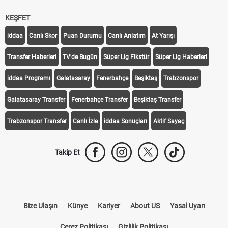
KEŞFET
iddaa
Canlı Skor
Puan Durumu
Canlı Anlatım
At Yarışı
Transfer Haberleri
TV'de Bugün
Süper Lig Fikstür
Süper Lig Haberleri
iddaa Programı
Galatasaray
Fenerbahçe
Beşiktaş
Trabzonspor
Galatasaray Transfer
Fenerbahçe Transfer
Beşiktaş Transfer
Trabzonspor Transfer
Canlı İzle
iddaa Sonuçları
Aktif Sayaç
Takip Et
Bize Ulaşın
Künye
Kariyer
About US
Yasal Uyarı
Çerez Politikası
Gizlilik Politikası