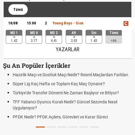
Tümü
10/08
15:00
2
Young Boys - Sion
MS 1
MS 0
MS 2
Alt
Üst
Tümü
1.42
3.77
4.41
2.03
1.43
+66
YAZARLAR
Şu An Popüler İçerikler
Hazırlık Maçı ve Dostluk Maçı Nedir? Resmî Maçlardan Farkları
Süper Lig Kaç Hafta ve Toplam Kaç Maç Oynanır?
Türkiye'de Transfer Dönemi Ne Zaman Başlıyor ve Bitiyor?
TFF Yabancı Oyuncu Kuralı Nedir? Güncel Sezonda Nasıl
Uygulanıyor?
PFDK Nedir? PFDK Açılımı, Görevleri ve Karar Süreci