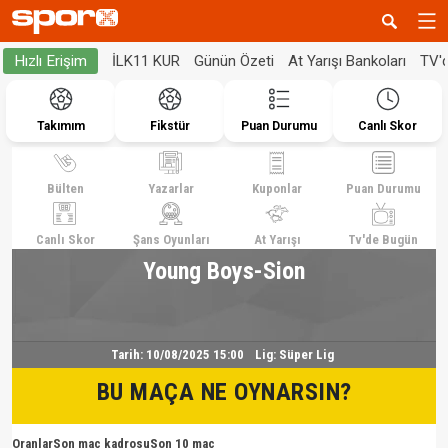
İLK11 KUR
Günün Özeti
At Yarışı Bankoları
TV'
Hızlı Erişim
Takımım
Fikstür
Puan Durumu
Canlı Skor
Bülten
Yazarlar
Kuponlar
Puan Durumu
Canlı Skor
Şans Oyunları
At Yarışı
Tv'de Bugün
Young Boys-Sion
Tarih:
10/08/2025 15:00
Lig:
Süper Lig
BU MAÇA NE OYNARSIN?
Oranlar
Son maç kadrosu
Son 10 maç