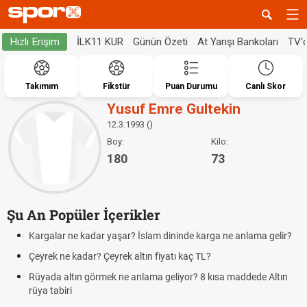
İLK11 KUR
Günün Özeti
At Yarışı Bankoları
TV'
Hızlı Erişim
Takımım
Fikstür
Puan Durumu
Canlı Skor
Yusuf Emre Gultekin
12.3.1993 ()
Boy:
Kilo:
180
73
Şu An Popüler İçerikler
Kargalar ne kadar yaşar? İslam dininde karga ne anlama gelir?
Çeyrek ne kadar? Çeyrek altın fiyatı kaç TL?
Rüyada altın görmek ne anlama geliyor? 8 kısa maddede Altın
rüya tabiri