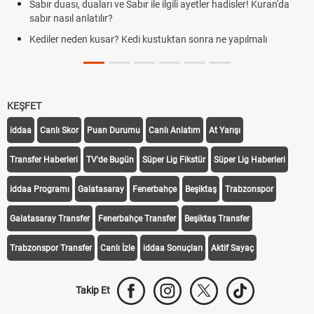
Sabır duası, duaları ve Sabır ile ilgili ayetler hadisler! Kuran'da
sabır nasıl anlatılır?
Kediler neden kusar? Kedi kustuktan sonra ne yapılmalı
KEŞFET
iddaa
Canlı Skor
Puan Durumu
Canlı Anlatım
At Yarışı
Transfer Haberleri
TV'de Bugün
Süper Lig Fikstür
Süper Lig Haberleri
iddaa Programı
Galatasaray
Fenerbahçe
Beşiktaş
Trabzonspor
Galatasaray Transfer
Fenerbahçe Transfer
Beşiktaş Transfer
Trabzonspor Transfer
Canlı İzle
iddaa Sonuçları
Aktif Sayaç
Takip Et