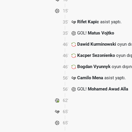
15'
Rifet Kapic
asist yaptı.
35'
GOL!
Matus Vojtko
35'
Dawid Kurminowski
oyun dı
46'
Kacper Sezonienko
oyun dış
46'
Bogdan Vyunnyk
oyun dışın
46'
Camilo Mena
asist yaptı.
56'
GOL!
Mohamed Awad Alla
56'
62'
65'
65'