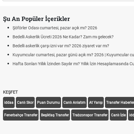
Şu An Popüler İçerikler
Odası cumartesi, pazar açık mı? 2026
skerlik Ücreti 2026 Ne Kadar? Zam mı gelecek?
kerlik çarşı izni var mı? 2026 ziyaret var mı?
r cumartesi, pazar günü açık mı? 2026 | Kuyumcular cumartesi-pazar g
arı Yıllık İzinden Sayılır mı? Yıllık İzin Hesaplamasında Cumartesi ve Paza
KEŞFET
iddaa
Canlı Skor
Puan Durumu
Canlı Anlatım
At Yarışı
Transfer Haberler
Fenerbahçe Transfer
Beşiktaş Transfer
Trabzonspor Transfer
Canlı İzle
id