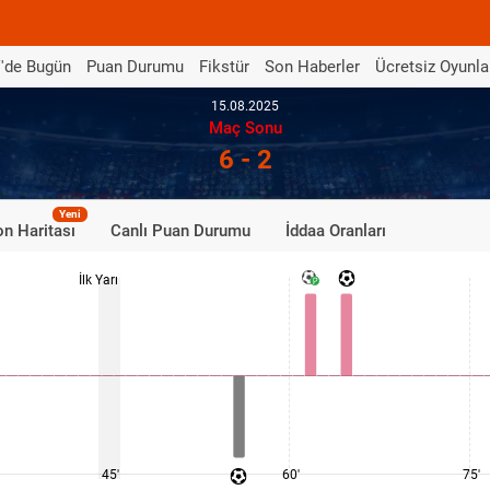
'de Bugün
Puan Durumu
Fikstür
Son Haberler
Ücretsiz Oyunla
15.08.2025
Maç Sonu
6 - 2
Yeni
n Haritası
Canlı Puan Durumu
İddaa Oranları
İlk Yarı
45'
60'
75'