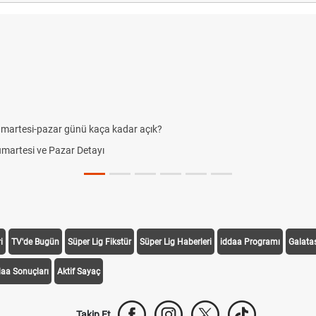
ünü kaça kadar açık?
r Detayı
i
TV'de Bugün
Süper Lig Fikstür
Süper Lig Haberleri
iddaa Programı
Galata
daa Sonuçları
Aktif Sayaç
Takip Et