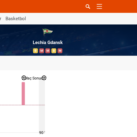
r
Basketbol
Lechia Gdansk
B
M
M
B
M
Maç Sonucu
90 '