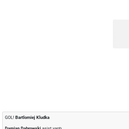
GOL!
Bartlomiej Kludka
Damian Dabrowski
asist yaptı.