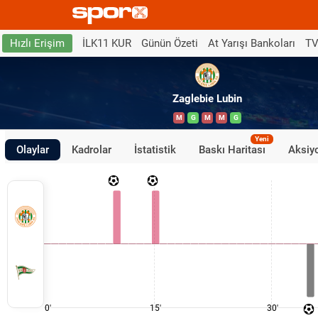
İLK11 KUR
Günün Özeti
At Yarışı Bankoları
TV
Hızlı Erişim
Zaglebie Lubin
M
G
M
M
G
Yeni
Olaylar
Kadrolar
İstatistik
Baskı Haritası
Aksiyo
0'
15'
30'