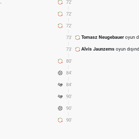
.
72'
72'
72'
Tomasz Neugebauer
oyun d
73'
Alvis Jaunzems
oyun dışınd
73'
80'
84'
84'
90'
90'
90'