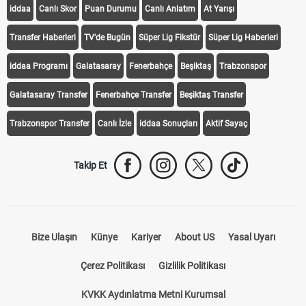
iddaa
Canlı Skor
Puan Durumu
Canlı Anlatım
At Yarışı
Transfer Haberleri
TV'de Bugün
Süper Lig Fikstür
Süper Lig Haberleri
iddaa Programı
Galatasaray
Fenerbahçe
Beşiktaş
Trabzonspor
Galatasaray Transfer
Fenerbahçe Transfer
Beşiktaş Transfer
Trabzonspor Transfer
Canlı İzle
iddaa Sonuçları
Aktif Sayaç
Takip Et
Bize Ulaşın
Künye
Kariyer
About US
Yasal Uyarı
Çerez Politikası
Gizlilik Politikası
KVKK Aydınlatma Metni Kurumsal