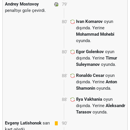
Andrey Mostovoy
79'
penaltıyı gole çevirdi.
Ivan Komarov
oyun
80'
dışında. Yerine
Mohammad Mohebi
oyunda.
Egor Golenkov
oyun
80'
dışında. Yerine
Timur
Suleymanov
oyunda.
Ronaldo Cesar
oyun
88'
dışında. Yerine
Anton
Shamonin
oyunda.
Ilya Vakhania
oyun
88'
dışında. Yerine
Aleksandr
Tarasov
oyunda.
Evgeny Latishonok
sarı
90'
kart gördü