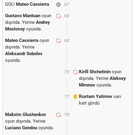
GOL!
Mateo Cassierra
67'
Gustavo Mantuan
oyun
68'
dışında. Yerine
Andrey
Mostovoy
oyunda.
Mateo Cassierra
oyun
68'
dışında. Yerine
Aleksandr Sobolev
oyunda.
Kirill Shchetinin
oyun
75'
dışında. Yerine
Aleksey
Mironov
oyunda.
Rustam Yatimov
sarı
77'
kart gördü
Maksim Glushenkov
79'
oyun dışında. Yerine
Luciano Gondou
oyunda.