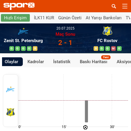
İLK11 KUR
Günün Özeti
At Yarışı Bankoları
TV
Hızlı Erişim
20.07.2025
Maç Sonu
Zenit St. Petersburg
FC Rostov
2 - 1
G
G
G
G
B
B
G
G
M
G
Yeni
Olaylar
Kadrolar
İstatistik
Baskı Haritası
Aksiyon
0'
15'
30'