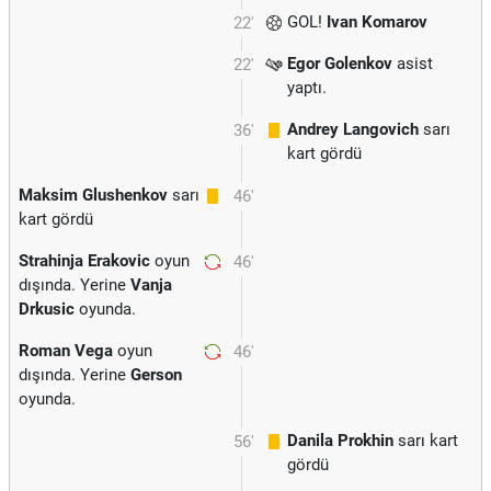
GOL!
Ivan Komarov
22'
Egor Golenkov
asist
22'
yaptı.
Andrey Langovich
sarı
36'
kart gördü
Maksim Glushenkov
sarı
46'
kart gördü
Strahinja Erakovic
oyun
46'
dışında. Yerine
Vanja
Drkusic
oyunda.
Roman Vega
oyun
46'
dışında. Yerine
Gerson
oyunda.
Danila Prokhin
sarı kart
56'
gördü