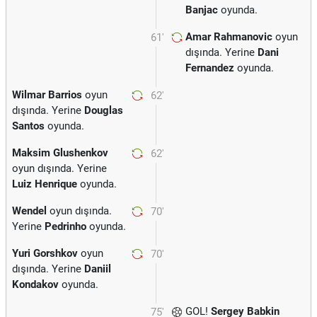
Banjac
oyunda.
Amar Rahmanovic
oyun
61'
dışında. Yerine
Dani
Fernandez
oyunda.
Wilmar Barrios
oyun
62'
dışında. Yerine
Douglas
Santos
oyunda.
Maksim Glushenkov
62'
oyun dışında. Yerine
Luiz Henrique
oyunda.
Wendel
oyun dışında.
70'
Yerine
Pedrinho
oyunda.
Yuri Gorshkov
oyun
70'
dışında. Yerine
Daniil
Kondakov
oyunda.
GOL!
Sergey Babkin
75'