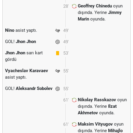
Geoffrey Chinedu
oyun
28'
dışında. Yerine
Jimmy
Marin
oyunda.
Nino
asist yaptı.
49'
GOL!
Jhon Jhon
49'
Jhon Jhon
sarı kart
53'
gördü
Vyacheslav Karavaev
55'
asist yaptı.
GOL!
Aleksandr Sobolev
55'
Nikolay Rasskazov
oyun
61'
dışında. Yerine
Ilzat
Akhmetov
oyunda.
Maksim Vityugov
oyun
61'
dışında. Yerine
Mihajlo