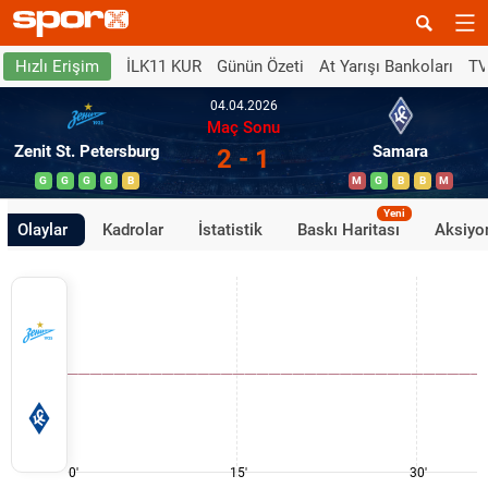
İLK11 KUR
Günün Özeti
At Yarışı Bankoları
TV
Hızlı Erişim
04.04.2026
Maç Sonu
Zenit St. Petersburg
Samara
2 - 1
G
G
G
G
B
M
G
B
B
M
Yeni
Olaylar
Kadrolar
İstatistik
Baskı Haritası
Aksiyon
0'
15'
30'