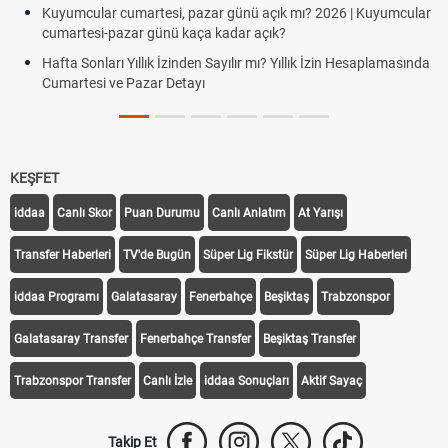
Kuyumcular cumartesi, pazar günü açık mı? 2026 | Kuyumcular
cumartesi-pazar günü kaça kadar açık?
Hafta Sonları Yıllık İzinden Sayılır mı? Yıllık İzin Hesaplamasında
Cumartesi ve Pazar Detayı
KEŞFET
iddaa
Canlı Skor
Puan Durumu
Canlı Anlatım
At Yarışı
Transfer Haberleri
TV'de Bugün
Süper Lig Fikstür
Süper Lig Haberleri
iddaa Programı
Galatasaray
Fenerbahçe
Beşiktaş
Trabzonspor
Galatasaray Transfer
Fenerbahçe Transfer
Beşiktaş Transfer
Trabzonspor Transfer
Canlı İzle
iddaa Sonuçları
Aktif Sayaç
Takip Et