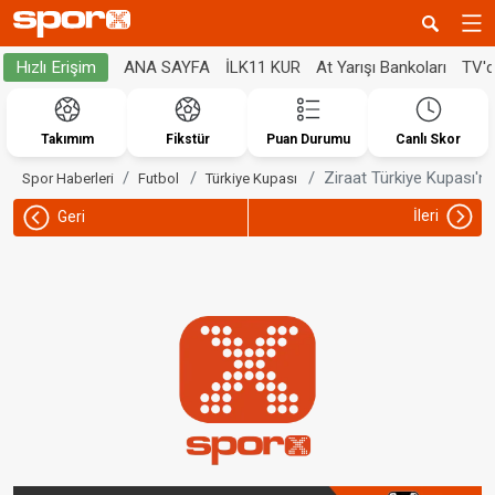
ANA SAYFA
İLK11 KUR
At Yarışı Bankoları
TV'
Hızlı Erişim
Takımım
Fikstür
Puan Durumu
Canlı Skor
Ziraat Türkiye Kupası'n
Spor Haberleri
Futbol
Türkiye Kupası
İleri
Geri