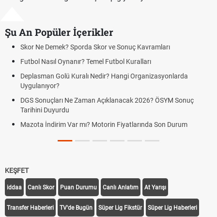
Şu An Popüler İçerikler
r Ne Demek? Sporda Skor ve Sonuç Kavramları
Hradec 
ol Nasıl Oynanır? Temel Futbol Kuralları
Hradec 
BJK)
lasman Golü Kuralı Nedir? Hangi Organizasyonlarda
ulanıyor?
Hradec 
Kralove
 Sonuçları Ne Zaman Açıklanacak 2026? ÖSYM Sonuç
hini Duyurdu
Hradec 
canlı lin
ta İndirim Var mı? Motorin Fiyatlarında Son Durum
Hradec 
linki
KEŞFET
iddaa
Canlı Skor
Puan Durumu
Canlı Anlatım
At Yarışı