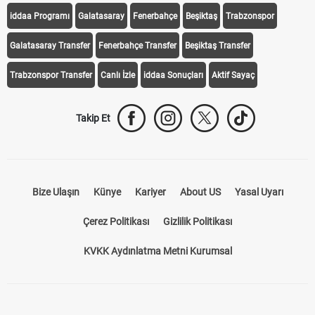
Transfer Haberleri
TV'de Bugün
Süper Lig Fikstür
Süper Lig Haberleri
iddaa Programı
Galatasaray
Fenerbahçe
Beşiktaş
Trabzonspor
Galatasaray Transfer
Fenerbahçe Transfer
Beşiktaş Transfer
Trabzonspor Transfer
Canlı İzle
iddaa Sonuçları
Aktif Sayaç
Takip Et
Bize Ulaşın
Künye
Kariyer
About US
Yasal Uyarı
Çerez Politikası
Gizlilik Politikası
KVKK Aydınlatma Metni Kurumsal