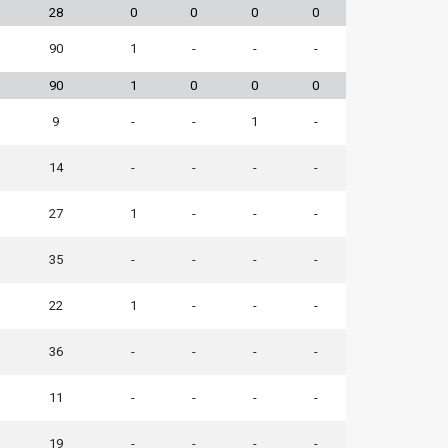
28
0
0
0
0
90
1
-
-
-
90
1
0
0
0
9
-
-
1
-
14
-
-
-
-
27
1
-
-
-
35
-
-
-
-
22
1
-
-
-
36
-
-
-
-
11
-
-
-
-
19
-
-
-
-