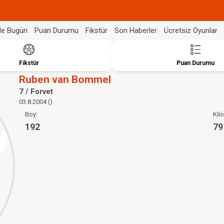
de Bugün
Puan Durumu
Fikstür
Son Haberler
Ücretsiz Oyunlar
Fikstür
Puan Durumu
Ruben van Bommel
7 / Forvet
03.8.2004 ()
Boy:
Kilo
192
79