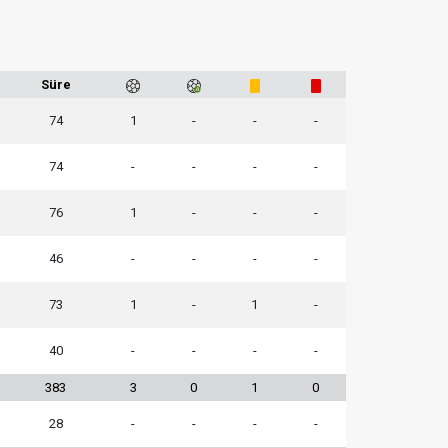
Süre
74
1
-
-
-
74
-
-
-
-
76
1
-
-
-
46
-
-
-
-
73
1
-
1
-
40
-
-
-
-
383
3
0
1
0
28
-
-
-
-