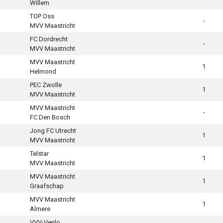
Willem
TOP Oss
-
MVV Maastricht
FC Dordrecht
-
MVV Maastricht
MVV Maastricht
1
Helmond
PEC Zwolle
1
MVV Maastricht
MVV Maastricht
-
FC Den Bosch
Jong FC Utrecht
1
MVV Maastricht
Telstar
1
MVV Maastricht
MVV Maastricht
1
Graafschap
MVV Maastricht
1
Almere
VVV-Venlo