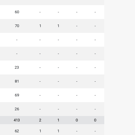
60
-
-
-
-
70
1
1
-
-
-
-
-
-
-
-
-
-
-
-
23
-
-
-
-
81
-
-
-
-
69
-
-
-
-
26
-
-
-
-
413
2
1
0
0
62
1
1
-
-