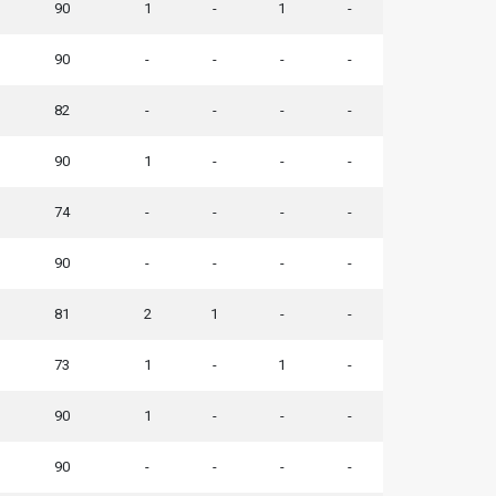
90
1
-
1
-
90
-
-
-
-
82
-
-
-
-
90
1
-
-
-
74
-
-
-
-
90
-
-
-
-
81
2
1
-
-
73
1
-
1
-
90
1
-
-
-
90
-
-
-
-