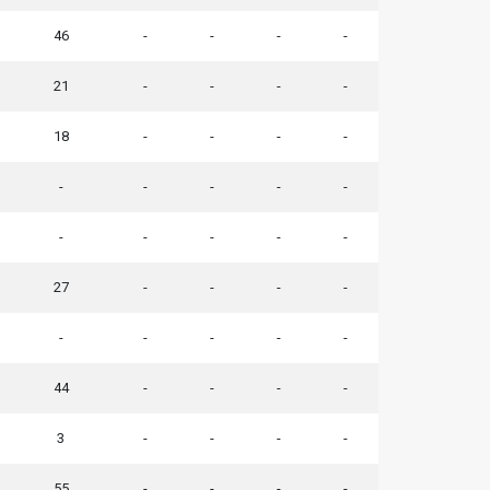
46
-
-
-
-
21
-
-
-
-
18
-
-
-
-
-
-
-
-
-
-
-
-
-
-
27
-
-
-
-
-
-
-
-
-
44
-
-
-
-
3
-
-
-
-
55
-
-
-
-