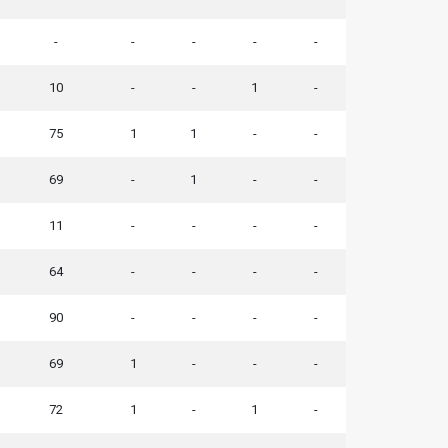
-
-
-
-
-
10
-
-
1
-
75
1
1
-
-
69
-
1
-
-
11
-
-
-
-
64
-
-
-
-
90
-
-
-
-
69
1
-
-
-
72
1
-
1
-