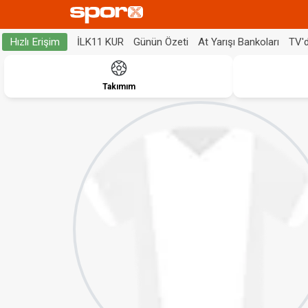
İLK11 KUR
Günün Özeti
At Yarışı Bankoları
TV'
Hızlı Erişim
Takımım