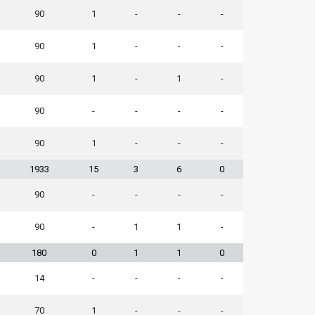
90
1
-
-
-
90
1
-
-
-
90
1
-
1
-
90
-
-
-
-
90
1
-
-
-
1933
15
3
6
0
90
-
-
-
-
90
-
1
1
-
180
0
1
1
0
14
-
-
-
-
70
1
-
-
-