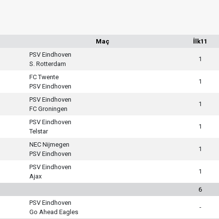
Maç
İlk11
PSV Eindhoven
1
S. Rotterdam
FC Twente
1
PSV Eindhoven
PSV Eindhoven
1
FC Groningen
PSV Eindhoven
1
Telstar
NEC Nijmegen
1
PSV Eindhoven
PSV Eindhoven
1
Ajax
6
PSV Eindhoven
-
Go Ahead Eagles