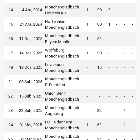
Mönchengladbach
14
14 Ara, 2024
1
90
2
-
-
-
Holstein Kiel
Hoffenheim
15
21 Ara, 2024
1
80
1
-
-
-
Mönchengladbach
Mönchengladbach
16
11 Oca, 2025
1
62
-
-
-
-
Bayern Munih
Wolfsburg
17
14 Oca, 2025
1
90
-
1
-
-
Mönchengladbach
Leverkusen
18
18 Oca, 2025
-
15
-
-
-
-
Mönchengladbach
Mönchengladbach
21
08 Şub, 2025
-
-
-
-
-
-
E. Frankfurt
Union Berlin
22
15 Şub, 2025
-
-
-
-
-
-
Mönchengladbach
Mönchengladbach
23
22 Şub, 2025
-
22
-
-
1
-
Augsburg
FC Heidenheim
24
01 Mar, 2025
1
62
-
1
1
-
Mönchengladbach
Mönchengladbach
25
07 Mar, 2025
-
34
-
-
-
-