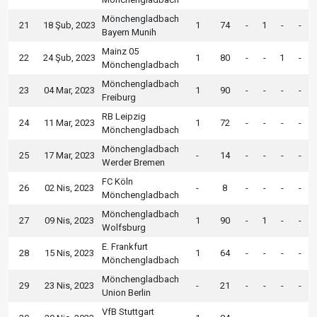
Mönchengladbach
21
18 Şub, 2023
1
74
-
1
-
-
Bayern Munih
Mainz 05
22
24 Şub, 2023
1
80
-
-
1
-
Mönchengladbach
Mönchengladbach
23
04 Mar, 2023
1
90
-
-
-
-
Freiburg
RB Leipzig
24
11 Mar, 2023
1
72
-
-
-
-
Mönchengladbach
Mönchengladbach
25
17 Mar, 2023
-
14
-
-
-
-
Werder Bremen
FC Köln
26
02 Nis, 2023
-
8
-
-
-
-
Mönchengladbach
Mönchengladbach
27
09 Nis, 2023
1
90
-
1
-
-
Wolfsburg
E. Frankfurt
28
15 Nis, 2023
1
64
-
-
-
-
Mönchengladbach
Mönchengladbach
29
23 Nis, 2023
-
21
-
-
-
-
Union Berlin
VfB Stuttgart