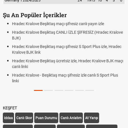
Germany 1 2024/2025
24
1915
10
4
3
0
Şu An Popüler İçerikler
iz canlı yayın izle
Hradec Kralove - Beşiktaş maçı şifresiz 
LE ŞİFRESİZ (Hradec Kralove
Hradec Kralove Beşiktaş maçı şifresiz
BJK link
siz S Sport Plus izle, Hradec
Trivela Nedir? Trivela Vuruşu Nasıl Yap
Röveşata Nedir? Röveşata Vuruşu Nası
izle, Hradec Kralove BJK maçı
Plonjon Nedir? Kalecilikte Plonjon Hare
siz izle canlı S Sport Plus
KEŞFET
iddaa
Canlı Skor
Puan Durumu
Canlı Anlatım
At Yarışı