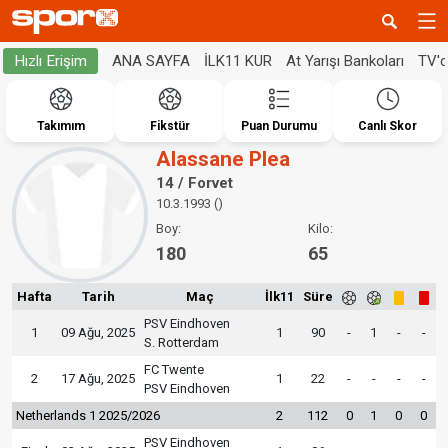
ANA SAYFA
İLK11 KUR
At Yarışı Bankoları
TV'
Hızlı Erişim
Takımım
Fikstür
Puan Durumu
Canlı Skor
Alassane Plea
14 / Forvet
10.3.1993 ()
Boy:
Kilo:
180
65
Hafta
Tarih
Maç
İlk11
Süre
PSV Eindhoven
1
09 Ağu, 2025
1
90
-
1
-
-
S. Rotterdam
FC Twente
2
17 Ağu, 2025
1
22
-
-
-
-
PSV Eindhoven
Netherlands 1 2025/2026
2
112
0
1
0
0
PSV Eindhoven