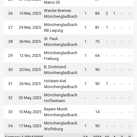
Mainz 05
Werder Bremen
26
15 Mar, 2025
1
84
2
1
-
-
Mönchengladbach
Mönchengladbach
27
29 Mar, 2025
1
81
1
-
-
-
RB Leipzig
St. Pauli
28
06 Nis, 2025
1
75
-
-
-
-
Mönchengladbach
Mönchengladbach
29
12 Nis, 2025
1
64
-
-
-
-
Freiburg
B. Dortmund
30
20 Nis, 2025
1
90
-
-
-
-
Mönchengladbach
Holstein Kiel
31
26 Nis, 2025
1
90
1
-
-
-
Mönchengladbach
Mönchengladbach
32
03 May, 2025
-
-
-
-
-
-
Hoffenheim
Bayern Munih
33
10 May, 2025
-
14
-
-
-
-
Mönchengladbach
Mönchengladbach
34
17 May, 2025
1
90
-
-
-
-
Wolfsburg