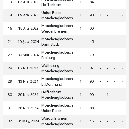
13
02 Ara, 2023
1
84
-
-
-
-
Hoffenheim
Union Berlin
14
09 Ara, 2023
1
90
1
-
1
-
Mönchengladbach
Mönchengladbach
15
15 Ara, 2023
1
90
-
-
-
-
Werder Bremen
Mönchengladbach
21
10 Şub, 2024
-
45
-
-
-
-
Darmstadt
Mönchengladbach
27
30 Mar, 2024
-
29
-
-
-
-
Freiburg
Wolfsburg
28
07 Nis, 2024
1
82
-
-
-
-
Mönchengladbach
Mönchengladbach
29
13 Nis, 2024
1
90
-
-
-
-
B. Dortmund
Hoffenheim
30
20 Nis, 2024
1
90
-
1
-
-
Mönchengladbach
Mönchengladbach
31
28 Nis, 2024
1
88
-
-
-
-
Union Berlin
Werder Bremen
32
04 May, 2024
1
46
-
-
-
-
Mönchengladbach