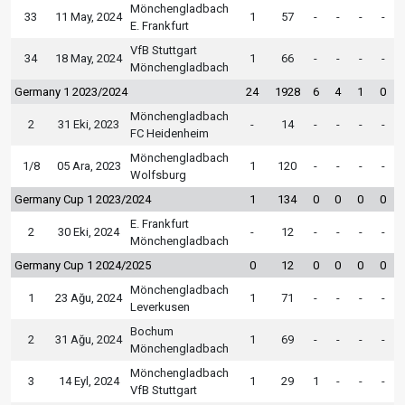
Mönchengladbach
33
11 May, 2024
1
57
-
-
-
-
E. Frankfurt
VfB Stuttgart
34
18 May, 2024
1
66
-
-
-
-
Mönchengladbach
Germany 1 2023/2024
24
1928
6
4
1
0
Mönchengladbach
2
31 Eki, 2023
-
14
-
-
-
-
FC Heidenheim
Mönchengladbach
1/8
05 Ara, 2023
1
120
-
-
-
-
Wolfsburg
Germany Cup 1 2023/2024
1
134
0
0
0
0
E. Frankfurt
2
30 Eki, 2024
-
12
-
-
-
-
Mönchengladbach
Germany Cup 1 2024/2025
0
12
0
0
0
0
Mönchengladbach
1
23 Ağu, 2024
1
71
-
-
-
-
Leverkusen
Bochum
2
31 Ağu, 2024
1
69
-
-
-
-
Mönchengladbach
Mönchengladbach
3
14 Eyl, 2024
1
29
1
-
-
-
VfB Stuttgart