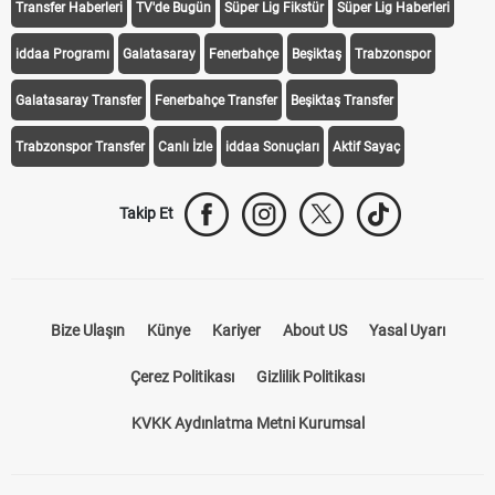
Transfer Haberleri
TV'de Bugün
Süper Lig Fikstür
Süper Lig Haberleri
iddaa Programı
Galatasaray
Fenerbahçe
Beşiktaş
Trabzonspor
Galatasaray Transfer
Fenerbahçe Transfer
Beşiktaş Transfer
Trabzonspor Transfer
Canlı İzle
iddaa Sonuçları
Aktif Sayaç
Takip Et
Bize Ulaşın
Künye
Kariyer
About US
Yasal Uyarı
Çerez Politikası
Gizlilik Politikası
KVKK Aydınlatma Metni Kurumsal