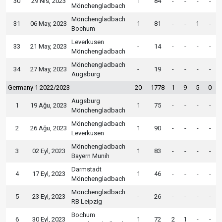
30
29 Nis, 2023
1
84
-
-
-
-
Mönchengladbach
Mönchengladbach
31
06 May, 2023
1
81
-
-
1
-
Bochum
Leverkusen
33
21 May, 2023
-
14
-
-
-
-
Mönchengladbach
Mönchengladbach
34
27 May, 2023
-
19
-
-
-
-
Augsburg
Germany 1 2022/2023
20
1778
1
9
5
0
Augsburg
1
19 Ağu, 2023
1
75
-
-
-
-
Mönchengladbach
Mönchengladbach
2
26 Ağu, 2023
1
90
-
-
-
-
Leverkusen
Mönchengladbach
3
02 Eyl, 2023
1
83
-
-
-
-
Bayern Munih
Darmstadt
4
17 Eyl, 2023
1
46
-
-
-
-
Mönchengladbach
Mönchengladbach
5
23 Eyl, 2023
-
26
-
-
-
-
RB Leipzig
Bochum
6
30 Eyl, 2023
1
72
2
1
-
-