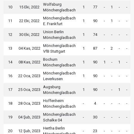
Wolfsburg
10
15 Eki, 2022
1
77
-
1
-
-
Mönchengladbach
Mönchengladbach
11
22 Eki, 2022
1
90
-
1
-
-
E. Frankfurt
Union Berlin
12
30 Eki, 2022
1
74
-
-
-
-
Mönchengladbach
Mönchengladbach
13
04 Kas, 2022
1
87
-
2
-
-
VfB Stuttgart
Bochum
14
08 Kas, 2022
1
90
1
-
1
-
Mönchengladbach
Mönchengladbach
16
22 Oca, 2023
1
90
-
-
-
-
Leverkusen
Augsburg
17
25 Oca, 2023
1
90
-
-
1
-
Mönchengladbach
Hoffenheim
18
28 Oca, 2023
-
4
-
-
-
-
Mönchengladbach
Mönchengladbach
19
04 Şub, 2023
-
30
-
-
-
-
Schalke 04
Hertha Berlin
20
12 Şub, 2023
-
23
-
-
-
-
Mönchengladbach