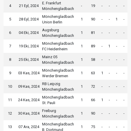
E. Frankfurt
4
21 Eyl, 2024
-
19
-
-
-
-
Mönchengladbach
Mönchengladbach
5
28 Eyl, 2024
1
90
-
-
1
-
Union Berlin
Augsburg
6
04 Eki, 2024
1
81
-
-
-
-
Mönchengladbach
Mönchengladbach
7
19 Eki, 2024
1
89
-
1
-
-
FC Heidenheim
Mainz 05
8
25 Eki, 2024
1
58
-
-
-
-
Mönchengladbach
Mönchengladbach
9
03 Kas, 2024
1
63
1
-
-
-
Werder Bremen
RB Leipzig
10
09 Kas, 2024
1
72
-
-
-
-
Mönchengladbach
Mönchengladbach
11
24 Kas, 2024
1
66
1
-
-
-
St. Pauli
Freiburg
12
30 Kas, 2024
1
90
-
-
-
-
Mönchengladbach
Mönchengladbach
13
07 Ara, 2024
1
75
-
-
-
-
B. Dortmund