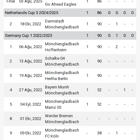
Final
03 Ağu, 2025
1
86
-
-
-
-
Go Ahead Eagles
Netherlands Cup 3 2024/2025
1
86
0
0
0
0
Darmstadt
2
18 Eki, 2022
1
90
-
1
-
-
Mönchengladbach
Germany Cup 1 2022/2023
1
90
0
1
0
0
Mönchengladbach
1
06 Ağu, 2022
1
90
-
2
-
-
Hoffenheim
Schalke 04
2
13 Ağu, 2022
1
90
-
-
-
-
Mönchengladbach
Mönchengladbach
3
19 Ağu, 2022
1
90
-
-
-
-
Hertha Berlin
Bayern Munih
4
27 Ağu, 2022
1
52
-
-
1
-
Mönchengladbach
Mönchengladbach
5
04 Eyl, 2022
1
52
-
-
-
-
Mainz 05
Werder Bremen
8
01 Eki, 2022
-
-
-
-
-
-
Mönchengladbach
Mönchengladbach
9
09 Eki, 2022
-
38
-
1
-
-
FC Köln