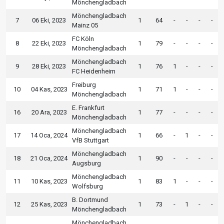
Mönchengladbach
Mönchengladbach
7
06 Eki, 2023
1
64
-
-
-
-
Mainz 05
FC Köln
8
22 Eki, 2023
1
79
-
-
-
-
Mönchengladbach
Mönchengladbach
9
28 Eki, 2023
1
76
1
-
-
-
FC Heidenheim
Freiburg
10
04 Kas, 2023
1
71
1
-
-
-
Mönchengladbach
E. Frankfurt
16
20 Ara, 2023
1
77
-
-
-
-
Mönchengladbach
Mönchengladbach
17
14 Oca, 2024
1
66
-
1
-
-
VfB Stuttgart
Mönchengladbach
18
21 Oca, 2024
1
90
-
-
-
-
Augsburg
Mönchengladbach
11
10 Kas, 2023
1
83
1
-
-
-
Wolfsburg
B. Dortmund
12
25 Kas, 2023
1
73
-
1
-
-
Mönchengladbach
Mönchengladbach