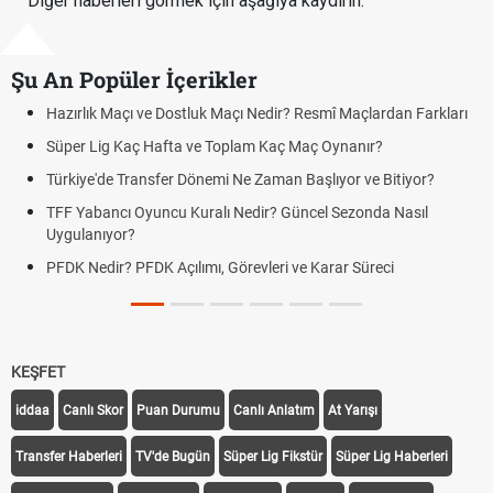
Diğer haberleri görmek için aşağıya kaydırın.
Şu An Popüler İçerikler
Nedir? Resmî Maçlardan Farkları
Puan Durumunda AG, OM ve Diğer 
m Kaç Maç Oynanır?
Skor Ne Demek? Sporda Skor ve S
Zaman Başlıyor ve Bitiyor?
Futbol Nasıl Oynanır? Temel Futbol
ir? Güncel Sezonda Nasıl
Deplasman Golü Kuralı Nedir? Ha
Uygulanıyor?
leri ve Karar Süreci
DGS Sonuçları Ne Zaman Açıklan
Tarihini Duyurdu
KEŞFET
iddaa
Canlı Skor
Puan Durumu
Canlı Anlatım
At Yarışı
Transfer Haberleri
TV'de Bugün
Süper Lig Fikstür
Süper Lig Haberleri