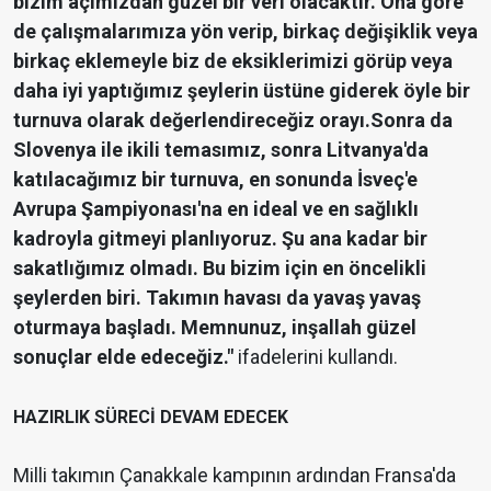
bizim açımızdan güzel bir veri olacaktır. Ona göre
de çalışmalarımıza yön verip, birkaç değişiklik veya
birkaç eklemeyle biz de eksiklerimizi görüp veya
daha iyi yaptığımız şeylerin üstüne giderek öyle bir
turnuva olarak değerlendireceğiz orayı.Sonra da
Slovenya ile ikili temasımız, sonra Litvanya'da
katılacağımız bir turnuva, en sonunda İsveç'e
Avrupa Şampiyonası'na en ideal ve en sağlıklı
kadroyla gitmeyi planlıyoruz. Şu ana kadar bir
sakatlığımız olmadı. Bu bizim için en öncelikli
şeylerden biri. Takımın havası da yavaş yavaş
oturmaya başladı. Memnunuz, inşallah güzel
sonuçlar elde edeceğiz."
ifadelerini kullandı.
HAZIRLIK SÜRECİ DEVAM EDECEK
Milli takımın Çanakkale kampının ardından Fransa'da