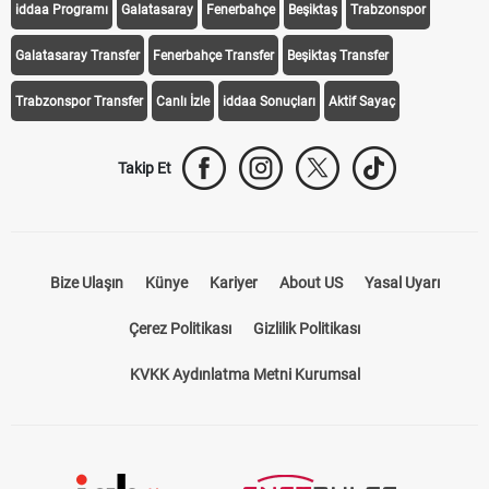
iddaa Programı
Galatasaray
Fenerbahçe
Beşiktaş
Trabzonspor
Galatasaray Transfer
Fenerbahçe Transfer
Beşiktaş Transfer
Trabzonspor Transfer
Canlı İzle
iddaa Sonuçları
Aktif Sayaç
Takip Et
Bize Ulaşın
Künye
Kariyer
About US
Yasal Uyarı
Çerez Politikası
Gizlilik Politikası
KVKK Aydınlatma Metni Kurumsal