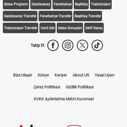
iddaa Programı
Galatasaray
Fenerbahçe
Beşiktaş
Trabzonspor
Galatasaray Transfer
Fenerbahçe Transfer
Beşiktaş Transfer
Trabzonspor Transfer
Canlı İzle
iddaa Sonuçları
Aktif Sayaç
Takip Et
Bize Ulaşın
Künye
Kariyer
About US
Yasal Uyarı
Çerez Politikası
Gizlilik Politikası
KVKK Aydınlatma Metni Kurumsal