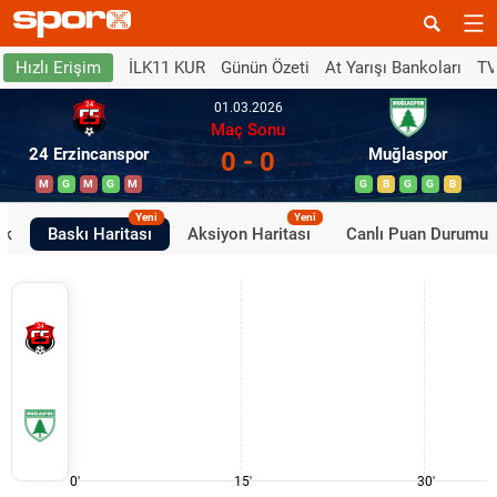
İLK11 KUR
Günün Özeti
At Yarışı Bankoları
TV
Hızlı Erişim
01.03.2026
Maç Sonu
24 Erzincanspor
Muğlaspor
0 - 0
M
G
M
G
M
G
B
G
G
B
Yeni
Yeni
ik
Baskı Haritası
Aksiyon Haritası
Canlı Puan Durumu
0'
15'
30'