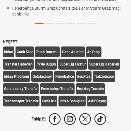
Fenerbahçe Sturm Graz ücretsiz izle, Fener Sturm Graz maçı
canlı linki
KEŞFET
iddaa
Canlı Skor
Puan Durumu
Canlı Anlatım
At Yarışı
Transfer Haberleri
TV'de Bugün
Süper Lig Fikstür
Süper Lig Haberleri
iddaa Programı
Galatasaray
Fenerbahçe
Beşiktaş
Trabzonspor
Galatasaray Transfer
Fenerbahçe Transfer
Beşiktaş Transfer
Trabzonspor Transfer
Canlı İzle
iddaa Sonuçları
Aktif Sayaç
Takip Et