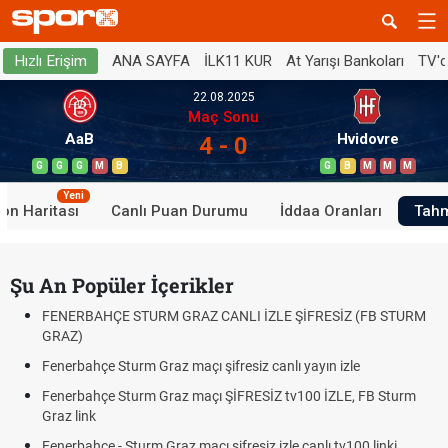
ANA SAYFA
İLK11 KUR
At Yarışı Bankoları
TV'
Hızlı Erişim
22.08.2025
Maç Sonu
AaB
Hvidovre
4 - 0
G
G
G
M
B
G
B
M
M
M
Yeni
on Haritası
Canlı Puan Durumu
İddaa Oranları
Tahm
Şu An Popüler İçerikler
FENERBAHÇE STURM GRAZ CANLI İZLE ŞİFRESİZ (FB STURM
GRAZ)
Fenerbahçe Sturm Graz maçı şifresiz canlı yayın izle
Fenerbahçe Sturm Graz maçı ŞİFRESİZ tv100 İZLE, FB Sturm
Graz link
Fenerbahçe - Sturm Graz maçı şifresiz izle canlı tv100 linki