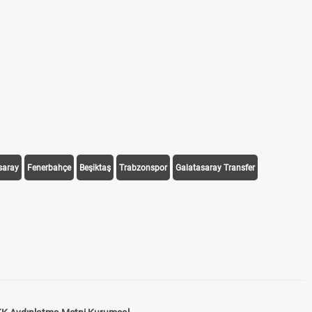
saray
Fenerbahçe
Beşiktaş
Trabzonspor
Galatasaray Transfer