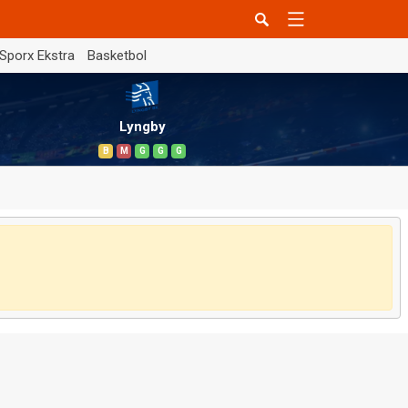
Sporx Ekstra
Basketbol
Lyngby
B
M
G
G
G