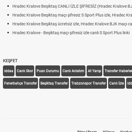
Hradec Kralove Beşiktaş CANLI İZLE ŞİFRESİZ (Hradec Kralove B
Hradec Kralove Beşiktaş maçı şifresiz S Sport Plus izle, Hradec Kr
Hradec Kralove Beşiktaş ücretsiz izle, Hradec Kralove BJK maçı canl
Hradec Kralove - Beşiktaş maçı şifresiz izle canlı S Sport Plus linki
KEŞFET
iddaa
Canlı Skor
Puan Durumu
Canlı Anlatım
At Yarışı
Transfer Haberler
Fenerbahçe Transfer
Beşiktaş Transfer
Trabzonspor Transfer
Canlı İzle
id