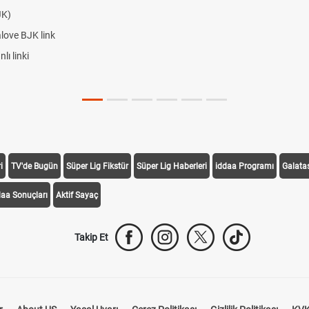
JK)
alove BJK link
ı linki
i
TV'de Bugün
Süper Lig Fikstür
Süper Lig Haberleri
iddaa Programı
Galata
daa Sonuçları
Aktif Sayaç
Takip Et