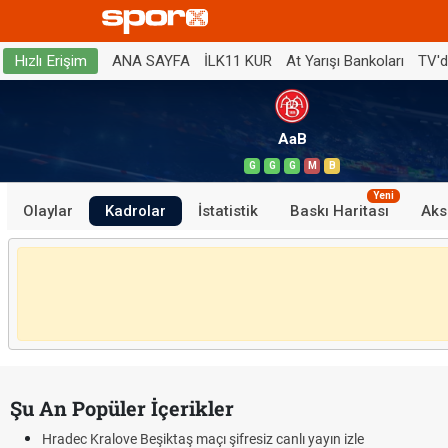
ANA SAYFA
İLK11 KUR
At Yarışı Bankoları
TV'
Hızlı Erişim
AaB
G
G
G
M
B
Yeni
Olaylar
Kadrolar
İstatistik
Baskı Haritası
Aks
Şu An Popüler İçerikler
Hradec Kralove Beşiktaş maçı şifresiz canlı yayın izle