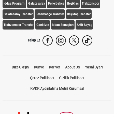
iddaa Programı
Galatasaray
Fenerbahçe
Beşiktaş
Trabzonspor
Galatasaray Transfer
Fenerbahçe Transfer
Beşiktaş Transfer
Trabzonspor Transfer
Canlı İzle
iddaa Sonuçları
Aktif Sayaç
Takip Et
Bize Ulaşın
Künye
Kariyer
About US
Yasal Uyarı
Çerez Politikası
Gizlilik Politikası
KVKK Aydınlatma Metni Kurumsal