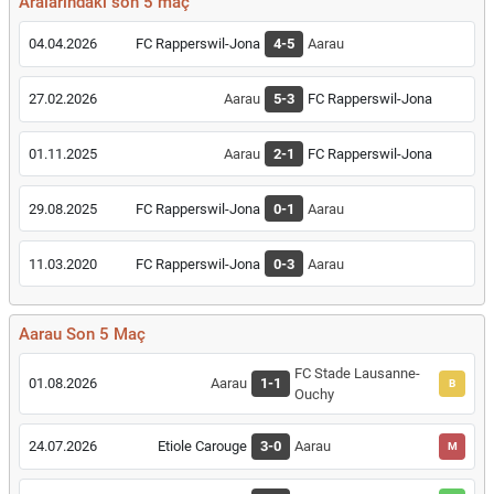
Aralarındaki son 5 maç
04.04.2026
FC Rapperswil-Jona
4-5
Aarau
27.02.2026
Aarau
5-3
FC Rapperswil-Jona
01.11.2025
Aarau
2-1
FC Rapperswil-Jona
29.08.2025
FC Rapperswil-Jona
0-1
Aarau
11.03.2020
FC Rapperswil-Jona
0-3
Aarau
Aarau Son 5 Maç
FC Stade Lausanne-
01.08.2026
Aarau
1-1
B
Ouchy
24.07.2026
Etiole Carouge
3-0
Aarau
M