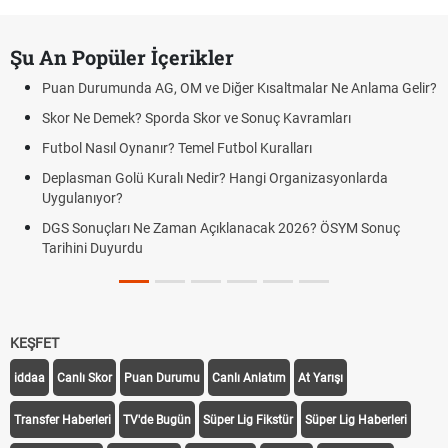
Şu An Popüler İçerikler
Puan Durumunda AG, OM ve Diğer Kısaltmalar Ne Anlama Gelir?
Skor Ne Demek? Sporda Skor ve Sonuç Kavramları
Futbol Nasıl Oynanır? Temel Futbol Kuralları
Deplasman Golü Kuralı Nedir? Hangi Organizasyonlarda
Uygulanıyor?
DGS Sonuçları Ne Zaman Açıklanacak 2026? ÖSYM Sonuç
Tarihini Duyurdu
KEŞFET
iddaa
Canlı Skor
Puan Durumu
Canlı Anlatım
At Yarışı
Transfer Haberleri
TV'de Bugün
Süper Lig Fikstür
Süper Lig Haberleri