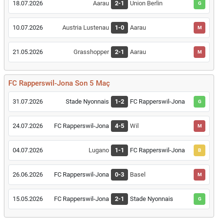
18.07.2026
Aarau
2-1
Union Berlin
G
10.07.2026
Austria Lustenau
1-0
Aarau
M
21.05.2026
Grasshopper
2-1
Aarau
M
FC Rapperswil-Jona Son 5 Maç
31.07.2026
Stade Nyonnais
1-2
FC Rapperswil-Jona
G
24.07.2026
FC Rapperswil-Jona
4-5
Wil
M
04.07.2026
Lugano
1-1
FC Rapperswil-Jona
B
26.06.2026
FC Rapperswil-Jona
0-3
Basel
M
15.05.2026
FC Rapperswil-Jona
2-1
Stade Nyonnais
G