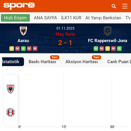
ANA SAYFA
İLK11 KUR
At Yarışı Bankoları
TV
Hızlı Erişim
01.11.2025
Maç Sonu
Aarau
FC Rapperswil-Jona
2 - 1
B
M
G
M
M
G
M
B
M
G
Yeni
Yeni
İstatistik
Baskı Haritası
Aksiyon Haritası
Canlı Puan
0'
15'
30'