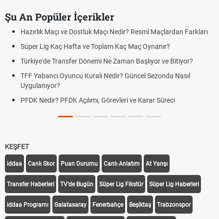
Şu An Popüler İçerikler
Hazırlık Maçı ve Dostluk Maçı Nedir? Resmî Maçlardan Farkları
Süper Lig Kaç Hafta ve Toplam Kaç Maç Oynanır?
Türkiye'de Transfer Dönemi Ne Zaman Başlıyor ve Bitiyor?
TFF Yabancı Oyuncu Kuralı Nedir? Güncel Sezonda Nasıl
Uygulanıyor?
PFDK Nedir? PFDK Açılımı, Görevleri ve Karar Süreci
KEŞFET
iddaa
Canlı Skor
Puan Durumu
Canlı Anlatım
At Yarışı
Transfer Haberleri
TV'de Bugün
Süper Lig Fikstür
Süper Lig Haberleri
iddaa Programı
Galatasaray
Fenerbahçe
Beşiktaş
Trabzonspor