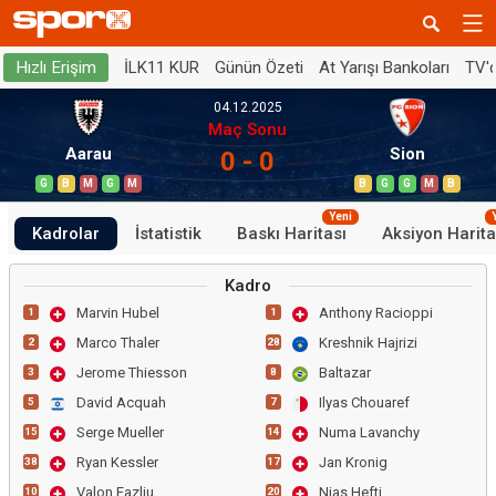
İLK11 KUR
Günün Özeti
At Yarışı Bankoları
TV'
Hızlı Erişim
04.12.2025
Maç Sonu
Aarau
Sion
0 - 0
G
B
M
G
M
B
G
G
M
B
Yeni
Kadrolar
İstatistik
Baskı Haritası
Aksiyon Harita
Kadro
Marvin Hubel
Anthony Racioppi
1
1
Marco Thaler
Kreshnik Hajrizi
2
28
Jerome Thiesson
Baltazar
3
8
David Acquah
Ilyas Chouaref
5
7
Serge Mueller
Numa Lavanchy
15
14
Ryan Kessler
Jan Kronig
38
17
Valon Fazliu
Nias Hefti
10
20