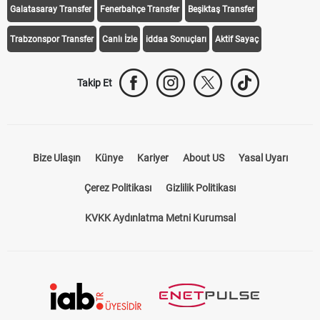
Galatasaray Transfer
Fenerbahçe Transfer
Beşiktaş Transfer
Trabzonspor Transfer
Canlı İzle
iddaa Sonuçları
Aktif Sayaç
Takip Et
Bize Ulaşın
Künye
Kariyer
About US
Yasal Uyarı
Çerez Politikası
Gizlilik Politikası
KVKK Aydınlatma Metni Kurumsal