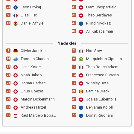
Leon Frokaj
Liam Chipperfield
23
21
Elias Filet
Theo Berdayes
9
29
Daniel Afriyie
Rilind Nivokazi
18
33
Ali Kabacalman
88
Yedekler
Olivier Jaeckle
Noe Sow
8
5
Thomas Chacon
Marquinhos Cipriano
14
6
Henri Koide
Theo Bouchlarhem
17
11
Noah Jakob
Francesco Ruberto
21
12
Dorian Derbaci
Winsley Boteli
25
13
Linus Obexer
Lamine Diack
27
25
Marcin Dickenmann
Josias Lukembila
29
39
Andreas Hirzel
Benjamin Kololli
30
70
Raul Marcelo Bobadilla
Donat Rrudhani
32
77