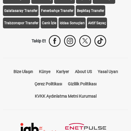
Galatasaray Transfer
Fenerbahçe Transfer
Beşiktaş Transfer
Trabzonspor Transfer
Canlı İzle
iddaa Sonuçları
Aktif Sayaç
Takip Et
Bize Ulaşın
Künye
Kariyer
About US
Yasal Uyarı
Çerez Politikası
Gizlilik Politikası
KVKK Aydınlatma Metni Kurumsal