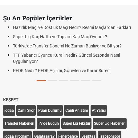
Şu An Popüler İçerikler
Hazırlık Maçı ve Dostluk Maçı Nedir? Resmî Maçlardan Farkları
Süper Lig Kaç Hafta ve Toplam Kaç Maç Oynanır?
Türkiye'de Transfer Dönemi Ne Zaman Başlıyor ve Bitiyor?
TFF Yabancı Oyuncu Kuralı Nedir? Güncel Sezonda Nasıl
Uygulanıyor?
PFDK Nedir? PFDK Açılımı, Görevleri ve Karar Süreci
KEŞFET
iddaa
Canlı Skor
Puan Durumu
Canlı Anlatım
At Yarışı
Transfer Haberleri
TV'de Bugün
Süper Lig Fikstür
Süper Lig Haberleri
iddaa Programı
Galatasaray
Fenerbahçe
Beşiktaş
Trabzonspor