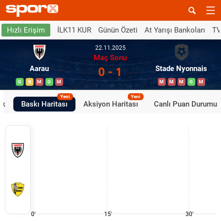
İLK11 KUR
Günün Özeti
At Yarışı Bankoları
TV
Hızlı Erişim
22.11.2025
Maç Sonu
Aarau
Stade Nyonnais
0 - 1
G
B
M
G
M
M
M
M
G
M
Yeni
Yeni
ik
Baskı Haritası
Aksiyon Haritası
Canlı Puan Durumu
0'
15'
30'