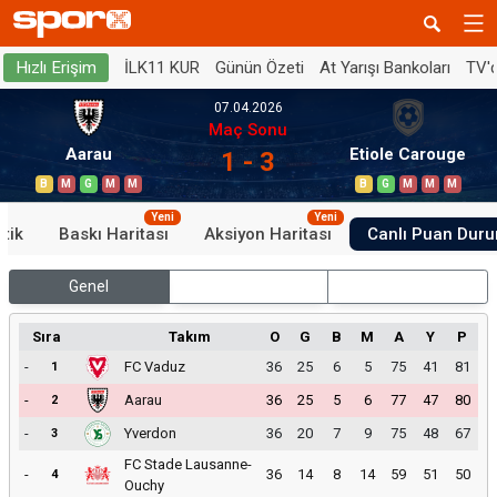
İLK11 KUR
Günün Özeti
At Yarışı Bankoları
TV'
Hızlı Erişim
07.04.2026
Maç Sonu
Aarau
Etiole Carouge
1 - 3
B
M
G
M
M
B
G
M
M
M
Yeni
Yeni
stik
Baskı Haritası
Aksiyon Haritası
Canlı Puan Dur
Genel
İç Saha
Dış Saha
Sıra
Takım
O
G
B
M
A
Y
P
-
FC Vaduz
36
25
6
5
75
41
81
1
-
Aarau
36
25
5
6
77
47
80
2
-
Yverdon
36
20
7
9
75
48
67
3
FC Stade Lausanne-
-
36
14
8
14
59
51
50
4
Ouchy