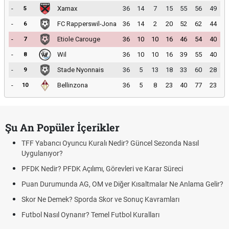
-
Xamax
36
14
7
15
55
56
49
5
-
FC Rapperswil-Jona
36
14
2
20
52
62
44
6
-
Etiole Carouge
36
10
10
16
46
54
40
7
-
Wil
36
10
10
16
39
55
40
8
-
Stade Nyonnais
36
5
13
18
33
60
28
9
-
Bellinzona
36
5
8
23
40
77
23
10
Şu An Popüler İçerikler
TFF Yabancı Oyuncu Kuralı Nedir? Güncel Sezonda Nasıl
Uygulanıyor?
PFDK Nedir? PFDK Açılımı, Görevleri ve Karar Süreci
Puan Durumunda AG, OM ve Diğer Kısaltmalar Ne Anlama Gelir?
Skor Ne Demek? Sporda Skor ve Sonuç Kavramları
Futbol Nasıl Oynanır? Temel Futbol Kuralları