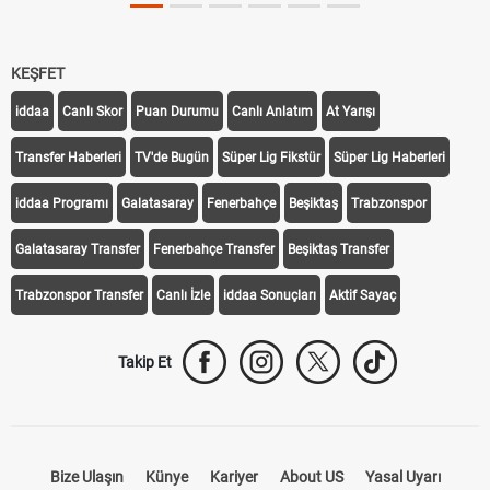
KEŞFET
iddaa
Canlı Skor
Puan Durumu
Canlı Anlatım
At Yarışı
Transfer Haberleri
TV'de Bugün
Süper Lig Fikstür
Süper Lig Haberleri
iddaa Programı
Galatasaray
Fenerbahçe
Beşiktaş
Trabzonspor
Galatasaray Transfer
Fenerbahçe Transfer
Beşiktaş Transfer
Trabzonspor Transfer
Canlı İzle
iddaa Sonuçları
Aktif Sayaç
Takip Et
Bize Ulaşın
Künye
Kariyer
About US
Yasal Uyarı