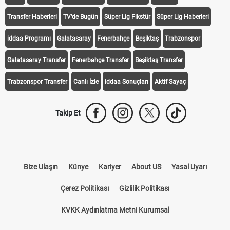
Transfer Haberleri
TV'de Bugün
Süper Lig Fikstür
Süper Lig Haberleri
iddaa Programı
Galatasaray
Fenerbahçe
Beşiktaş
Trabzonspor
Galatasaray Transfer
Fenerbahçe Transfer
Beşiktaş Transfer
Trabzonspor Transfer
Canlı İzle
iddaa Sonuçları
Aktif Sayaç
Takip Et
Bize Ulaşın
Künye
Kariyer
About US
Yasal Uyarı
Çerez Politikası
Gizlilik Politikası
KVKK Aydınlatma Metni Kurumsal