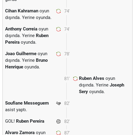
Cihan Kahraman
oyun
74'
dışında. Yerine
oyunda.
Anthony Correia
oyun
74'
dışında. Yerine
Ruben
Pereira
oyunda.
Joao Guilherme
oyun
78'
dışında. Yerine
Bruno
Henrique
oyunda.
Ruben Alves
oyun
81'
dışında. Yerine
Joseph
Sery
oyunda.
Soufiane Messeguem
82'
asist yaptı.
GOL!
Ruben Pereira
82'
Alvaro Zamora
oyun
87'