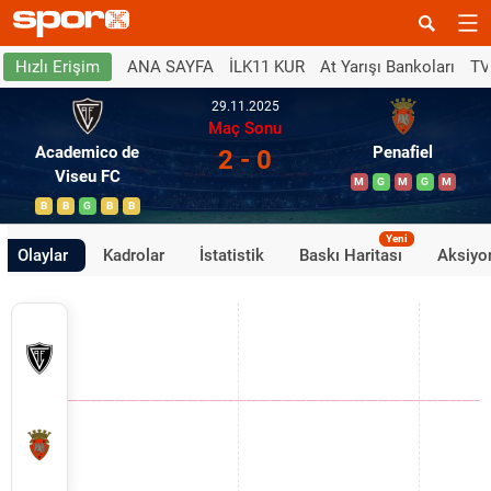
ANA SAYFA
İLK11 KUR
At Yarışı Bankoları
TV
Hızlı Erişim
29.11.2025
Maç Sonu
Academico de
Penafiel
2 - 0
Viseu FC
M
G
M
G
M
B
B
G
B
B
Yeni
Olaylar
Kadrolar
İstatistik
Baskı Haritası
Aksiyon