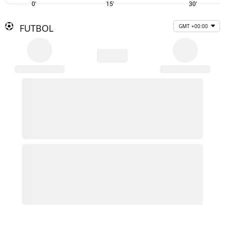
0'
15'
30'
FUTBOL
GMT +00:00