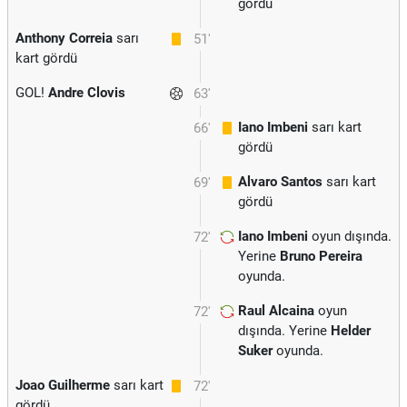
gördü
Anthony Correia
sarı
51'
kart gördü
GOL!
Andre Clovis
63'
Iano Imbeni
sarı kart
66'
gördü
Alvaro Santos
sarı kart
69'
gördü
Iano Imbeni
oyun dışında.
72'
Yerine
Bruno Pereira
oyunda.
Raul Alcaina
oyun
72'
dışında. Yerine
Helder
Suker
oyunda.
Joao Guilherme
sarı kart
72'
gördü