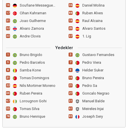
Soufiane Messeguem
Daniel Molina
14
36
Cihan Kahraman
Ruben Alves
17
88
Joao Guilherme
Raul Alcaina
31
19
Alvaro Zamora
Alvaro Santos
32
20
Andre Clovis
1. Lig
33
37
Yedekler
Bruno Brigido
Gustavo Fernandes
1
3
Pedro Barcelos
Pedro Viera
5
7
Samba Kone
Helder Suker
8
9
Tomas Domingos
Bruno Pereira
21
14
Nils Mortimer Moreno
Pedro Sa
22
21
Ruben Pereira
Goncalo Negrao
44
27
Lorougnon Gohi
Manuel Balde
47
31
Tomas Silva
Meireles Injai
55
61
Bruno Henrique
Joseph Sery
78
95