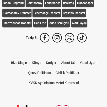
iddaa Programı
Galatasaray
Fenerbahçe
Beşiktaş
Trabzonspor
Galatasaray Transfer
Fenerbahçe Transfer
Beşiktaş Transfer
Trabzonspor Transfer
Canlı İzle
iddaa Sonuçları
Aktif Sayaç
Takip Et
Bize Ulaşın
Künye
Kariyer
About US
Yasal Uyarı
Çerez Politikası
Gizlilik Politikası
KVKK Aydınlatma Metni Kurumsal