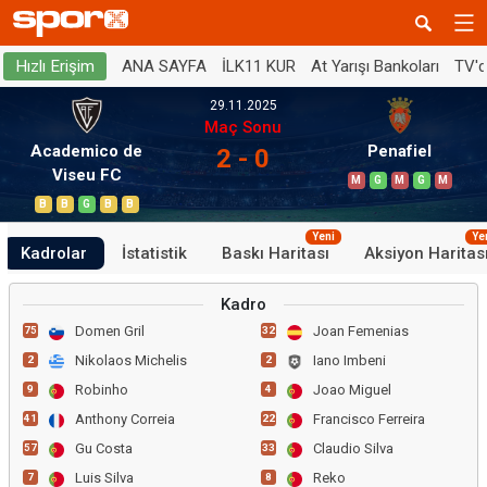
ANA SAYFA
İLK11 KUR
At Yarışı Bankoları
TV'
Hızlı Erişim
29.11.2025
Maç Sonu
Academico de
Penafiel
2 - 0
Viseu FC
M
G
M
G
M
B
B
G
B
B
Yeni
Ye
Kadrolar
İstatistik
Baskı Haritası
Aksiyon Haritas
Kadro
Domen Gril
Joan Femenias
75
32
Nikolaos Michelis
Iano Imbeni
2
2
Robinho
Joao Miguel
9
4
Anthony Correia
Francisco Ferreira
41
22
Gu Costa
Claudio Silva
57
33
Luis Silva
Reko
7
8