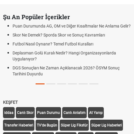
Şu An Popüler İçerikler
Puan Durumunda AG, OM ve Diğer Kısaltmalar Ne Anlama Gelir?
Skor Ne Demek? Sporda Skor ve Sonuç Kavramları
Futbol Nasıl Oynanır? Temel Futbol Kuralları
Deplasman Golü Kuralı Nedir? Hangi Organizasyonlarda
Uygulanıyor?
DGS Sonuçları Ne Zaman Açıklanacak 2026? ÖSYM Sonuç
Tarihini Duyurdu
KEŞFET
iddaa
Canlı Skor
Puan Durumu
Canlı Anlatım
At Yarışı
Transfer Haberleri
TV'de Bugün
Süper Lig Fikstür
Süper Lig Haberleri