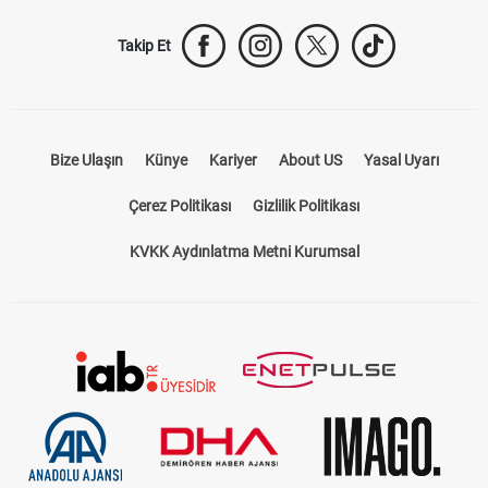
Takip Et
Bize Ulaşın
Künye
Kariyer
About US
Yasal Uyarı
Çerez Politikası
Gizlilik Politikası
KVKK Aydınlatma Metni Kurumsal