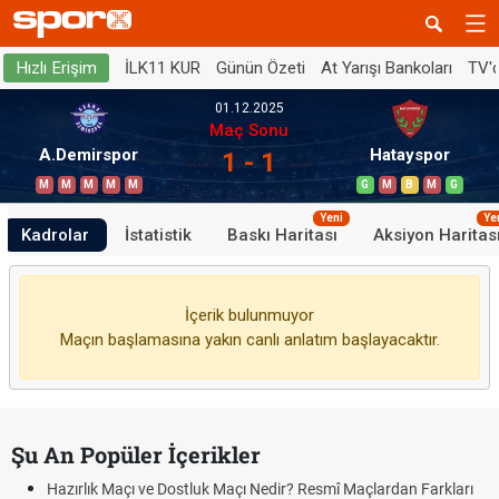
İLK11 KUR
Günün Özeti
At Yarışı Bankoları
TV'
Hızlı Erişim
01.12.2025
Maç Sonu
A.Demirspor
Hatayspor
1 - 1
M
M
M
M
M
G
M
B
M
G
Yeni
Ye
Kadrolar
İstatistik
Baskı Haritası
Aksiyon Haritas
İçerik bulunmuyor
Maçın başlamasına yakın canlı anlatım başlayacaktır.
Şu An Popüler İçerikler
Hazırlık Maçı ve Dostluk Maçı Nedir? Resmî Maçlardan Farkları