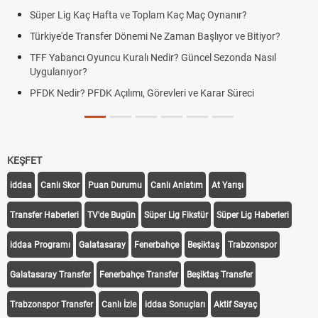
Süper Lig Kaç Hafta ve Toplam Kaç Maç Oynanır?
Türkiye'de Transfer Dönemi Ne Zaman Başlıyor ve Bitiyor?
TFF Yabancı Oyuncu Kuralı Nedir? Güncel Sezonda Nasıl
Uygulanıyor?
PFDK Nedir? PFDK Açılımı, Görevleri ve Karar Süreci
KEŞFET
iddaa
Canlı Skor
Puan Durumu
Canlı Anlatım
At Yarışı
Transfer Haberleri
TV'de Bugün
Süper Lig Fikstür
Süper Lig Haberleri
iddaa Programı
Galatasaray
Fenerbahçe
Beşiktaş
Trabzonspor
Galatasaray Transfer
Fenerbahçe Transfer
Beşiktaş Transfer
Trabzonspor Transfer
Canlı İzle
iddaa Sonuçları
Aktif Sayaç