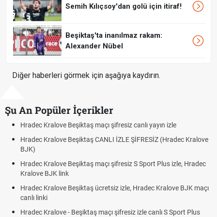
Semih Kılıçsoy'dan golü için itiraf!
Beşiktaş'ta inanılmaz rakam:
Alexander Nübel
Diğer haberleri görmek için aşağıya kaydırın.
Şu An Popüler İçerikler
n izle
Hradec Kralove - Beşiktaş maçı şifresiz izle canlı t
 (Hradec Kralove
Hradec Kralove Beşiktaş maçı şifresiz tv100 izle,
BJK link
lus izle, Hradec
Trivela Nedir? Trivela Vuruşu Nasıl Yapılır?
Röveşata Nedir? Röveşata Vuruşu Nasıl Yapılır?
 Kralove BJK maçı
Plonjon Nedir? Kalecilikte Plonjon Hareketi Nasıl Ya
lı S Sport Plus