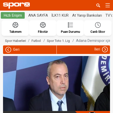
ANA SAYFA
İLK11 KUR
At Yarışı Bankoları
TV'
Hızlı Erişim
Takımım
Fikstür
Puan Durumu
Canlı Skor
Adana Demirspor için 3.
Spor Haberleri
Futbol
Spor Toto 1. Lig
İleri
Geri