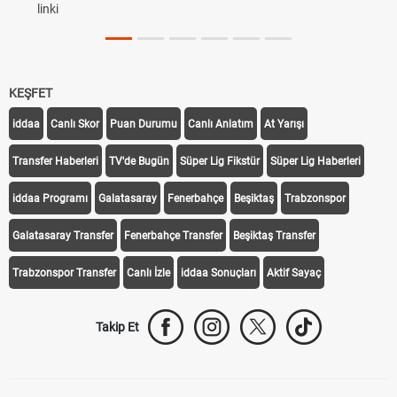
KEŞFET
iddaa
Canlı Skor
Puan Durumu
Canlı Anlatım
At Yarışı
Transfer Haberleri
TV'de Bugün
Süper Lig Fikstür
Süper Lig Haberleri
iddaa Programı
Galatasaray
Fenerbahçe
Beşiktaş
Trabzonspor
Galatasaray Transfer
Fenerbahçe Transfer
Beşiktaş Transfer
Trabzonspor Transfer
Canlı İzle
iddaa Sonuçları
Aktif Sayaç
Takip Et