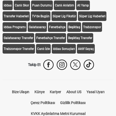
iddaa
Canlı Skor
Puan Durumu
Canlı Anlatım
At Yarışı
Transfer Haberleri
TV'de Bugün
Süper Lig Fikstür
Süper Lig Haberleri
iddaa Programı
Galatasaray
Fenerbahçe
Beşiktaş
Trabzonspor
Galatasaray Transfer
Fenerbahçe Transfer
Beşiktaş Transfer
Trabzonspor Transfer
Canlı İzle
iddaa Sonuçları
Aktif Sayaç
Takip Et
Bize Ulaşın
Künye
Kariyer
About US
Yasal Uyarı
Çerez Politikası
Gizlilik Politikası
KVKK Aydınlatma Metni Kurumsal