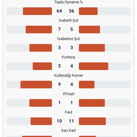
Topla Oynama %
64
36
İsabetli Şut
7
5
İsabetsiz Şut
3
3
Kurtarış
3
4
Kullandığı Korner
9
4
Ofsayt
1
1
Faul
10
11
Sarı Kart