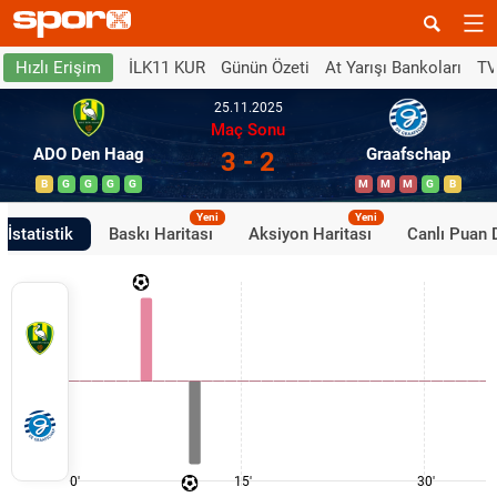
İLK11 KUR
Günün Özeti
At Yarışı Bankoları
TV
Hızlı Erişim
25.11.2025
Maç Sonu
ADO Den Haag
Graafschap
3 - 2
B
G
G
G
G
M
M
M
G
B
Yeni
Yeni
İstatistik
Baskı Haritası
Aksiyon Haritası
Canlı Puan
0'
15'
30'