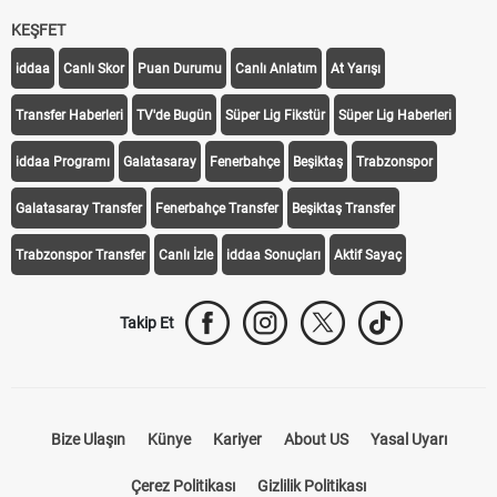
KEŞFET
iddaa
Canlı Skor
Puan Durumu
Canlı Anlatım
At Yarışı
Transfer Haberleri
TV'de Bugün
Süper Lig Fikstür
Süper Lig Haberleri
iddaa Programı
Galatasaray
Fenerbahçe
Beşiktaş
Trabzonspor
Galatasaray Transfer
Fenerbahçe Transfer
Beşiktaş Transfer
Trabzonspor Transfer
Canlı İzle
iddaa Sonuçları
Aktif Sayaç
Takip Et
Bize Ulaşın
Künye
Kariyer
About US
Yasal Uyarı
Çerez Politikası
Gizlilik Politikası