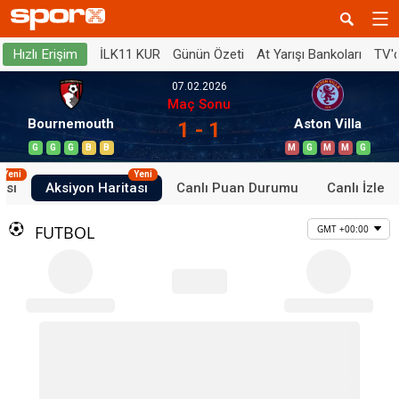
İLK11 KUR
Günün Özeti
At Yarışı Bankoları
TV'
Hızlı Erişim
07.02.2026
Maç Sonu
Bournemouth
Aston Villa
1 - 1
G
G
G
B
B
M
G
M
M
G
Yeni
Yeni
ası
Aksiyon Haritası
Canlı Puan Durumu
Canlı İzle
FUTBOL
GMT +00:00