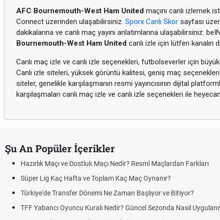
AFC Bournemouth-West Ham United
maçını canlı izlemek ist
Connect üzerinden ulaşabilirsiniz.
Sporx Canlı Skor
sayfası üzeri
dakikalarına ve canlı maç yayını anlatımlarına ulaşabilirsiniz. beI
Bournemouth-West Ham United
canlı izle için lütfen kanalın d
Canlı maç izle ve canlı izle seçenekleri, futbolseverler için büyü
Canlı izle siteleri, yüksek görüntü kalitesi, geniş maç seçenekler
siteler, genelikle karşılaşmanın resmi yayıncısının dijital platfor
karşılaşmaları canlı maç izle ve canlı izle seçenekleri ile heyeca
Şu An Popüler İçerikler
Hazırlık Maçı ve Dostluk Maçı Nedir? Resmî Maçlardan Farkları
Süper Lig Kaç Hafta ve Toplam Kaç Maç Oynanır?
Türkiye'de Transfer Dönemi Ne Zaman Başlıyor ve Bitiyor?
TFF Yabancı Oyuncu Kuralı Nedir? Güncel Sezonda Nasıl Uygulanı