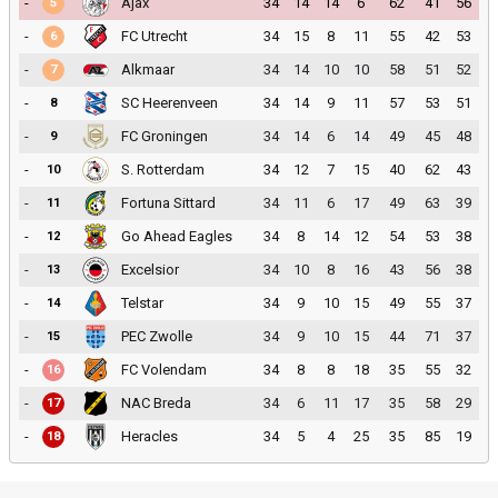
-
Ajax
34
14
14
6
62
41
56
5
-
FC Utrecht
34
15
8
11
55
42
53
6
-
Alkmaar
34
14
10
10
58
51
52
7
-
SC Heerenveen
34
14
9
11
57
53
51
8
-
FC Groningen
34
14
6
14
49
45
48
9
-
S. Rotterdam
34
12
7
15
40
62
43
10
-
Fortuna Sittard
34
11
6
17
49
63
39
11
-
Go Ahead Eagles
34
8
14
12
54
53
38
12
-
Excelsior
34
10
8
16
43
56
38
13
-
Telstar
34
9
10
15
49
55
37
14
-
PEC Zwolle
34
9
10
15
44
71
37
15
-
FC Volendam
34
8
8
18
35
55
32
16
-
NAC Breda
34
6
11
17
35
58
29
17
-
Heracles
34
5
4
25
35
85
19
18