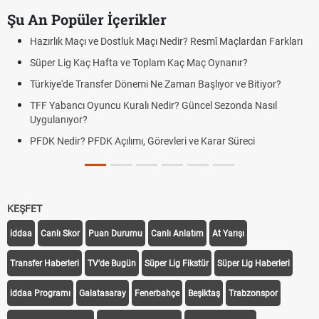
Şu An Popüler İçerikler
Hazırlık Maçı ve Dostluk Maçı Nedir? Resmî Maçlardan Farkları
Süper Lig Kaç Hafta ve Toplam Kaç Maç Oynanır?
Türkiye'de Transfer Dönemi Ne Zaman Başlıyor ve Bitiyor?
TFF Yabancı Oyuncu Kuralı Nedir? Güncel Sezonda Nasıl
Uygulanıyor?
PFDK Nedir? PFDK Açılımı, Görevleri ve Karar Süreci
KEŞFET
iddaa
Canlı Skor
Puan Durumu
Canlı Anlatım
At Yarışı
Transfer Haberleri
TV'de Bugün
Süper Lig Fikstür
Süper Lig Haberleri
iddaa Programı
Galatasaray
Fenerbahçe
Beşiktaş
Trabzonspor