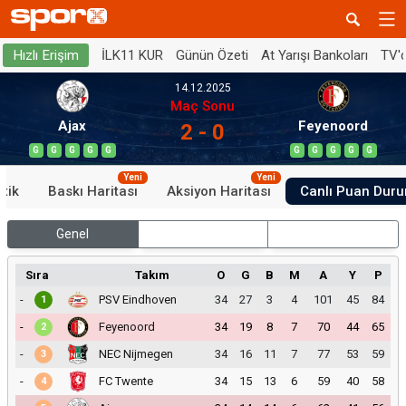
İLK11 KUR
Günün Özeti
At Yarışı Bankoları
TV'
Hızlı Erişim
14.12.2025
Maç Sonu
Ajax
Feyenoord
2 - 0
G
G
G
G
G
G
G
G
G
G
Yeni
Yeni
stik
Baskı Haritası
Aksiyon Haritası
Canlı Puan Dur
Genel
İç Saha
Dış Saha
Sıra
Takım
O
G
B
M
A
Y
P
-
PSV Eindhoven
34
27
3
4
101
45
84
1
-
Feyenoord
34
19
8
7
70
44
65
2
-
NEC Nijmegen
34
16
11
7
77
53
59
3
-
FC Twente
34
15
13
6
59
40
58
4