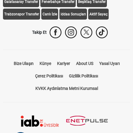
Galatasaray Transfer
Fenerbahçe Transfer
Beşiktaş Transfer
Trabzonspor Transfer
Canlı İzle
iddaa Sonuçları
Aktif Sayaç
Takip Et
Bize Ulaşın
Künye
Kariyer
About US
Yasal Uyarı
Çerez Politikası
Gizlilik Politikası
KVKK Aydınlatma Metni Kurumsal