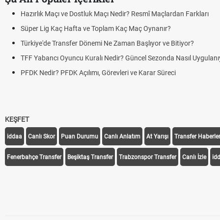
Hazırlık Maçı ve Dostluk Maçı Nedir? Resmî Maçlardan Farkları
Süper Lig Kaç Hafta ve Toplam Kaç Maç Oynanır?
Türkiye'de Transfer Dönemi Ne Zaman Başlıyor ve Bitiyor?
TFF Yabancı Oyuncu Kuralı Nedir? Güncel Sezonda Nasıl Uygulanı
PFDK Nedir? PFDK Açılımı, Görevleri ve Karar Süreci
KEŞFET
iddaa
Canlı Skor
Puan Durumu
Canlı Anlatım
At Yarışı
Transfer Haberler
Fenerbahçe Transfer
Beşiktaş Transfer
Trabzonspor Transfer
Canlı İzle
id