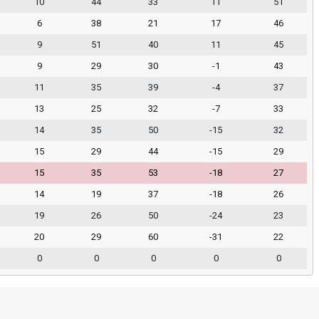
10
44
33
11
51
6
38
21
17
46
9
51
40
11
45
9
29
30
-1
43
11
35
39
-4
37
13
25
32
-7
33
14
35
50
-15
32
15
29
44
-15
29
15
35
53
-18
27
14
19
37
-18
26
19
26
50
-24
23
20
29
60
-31
22
0
0
0
0
0