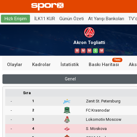
İLK11 KUR
Günün Özeti
At Yarışı Bankoları
TV'
Hızlı Erişim
Akron Togliatti
M
M
M
G
M
Yeni
Olaylar
Kadrolar
İstatistik
Baskı Haritası
Aks
Genel
Sıra
-
Zenit St. Petersburg
1
-
FC Krasnodar
2
-
Lokomotiv Moscow
3
-
S. Moskova
4