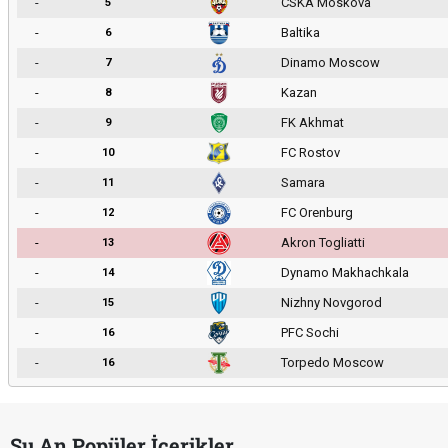
-
CSKA Moskova
5
-
Baltika
6
-
Dinamo Moscow
7
-
Kazan
8
-
FK Akhmat
9
-
FC Rostov
10
-
Samara
11
-
FC Orenburg
12
-
Akron Togliatti
13
-
Dynamo Makhachkala
14
-
Nizhny Novgorod
15
-
PFC Sochi
16
-
Torpedo Moscow
16
Şu An Popüler İçerikler