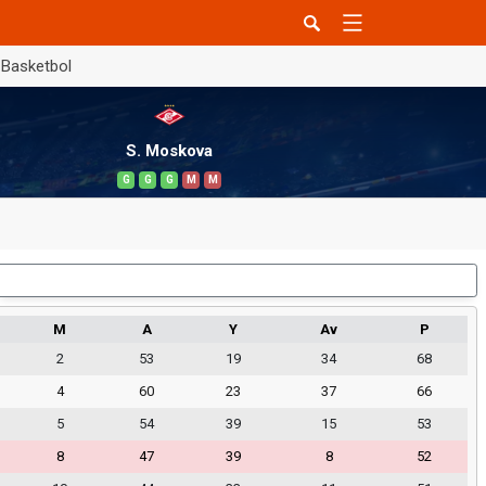
Basketbol
S. Moskova
G
G
G
M
M
Dış Saha
M
A
Y
Av
P
2
53
19
34
68
4
60
23
37
66
5
54
39
15
53
8
47
39
8
52