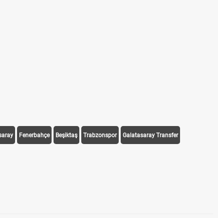
saray
Fenerbahçe
Beşiktaş
Trabzonspor
Galatasaray Transfer