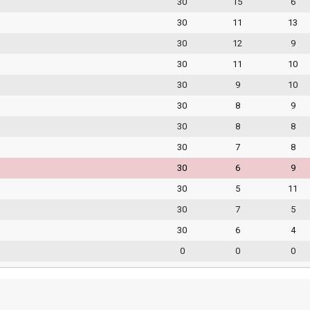
30
15
6
30
11
13
30
12
9
30
11
10
30
9
10
30
8
9
30
8
8
30
7
8
30
6
9
30
5
11
30
7
5
30
6
4
0
0
0