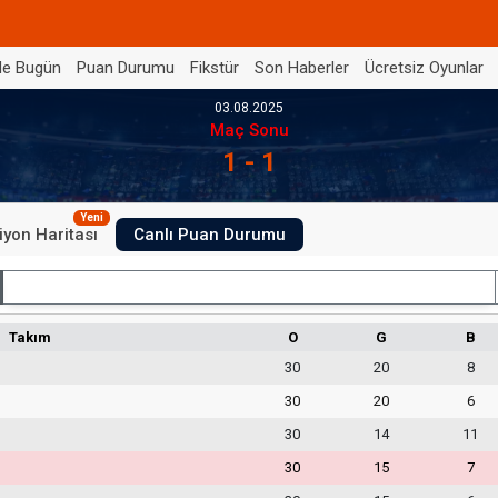
de Bugün
Puan Durumu
Fikstür
Son Haberler
Ücretsiz Oyunlar
03.08.2025
Maç Sonu
1 - 1
Yeni
iyon Haritası
Canlı Puan Durumu
İç Saha
Takım
O
G
B
30
20
8
30
20
6
30
14
11
30
15
7