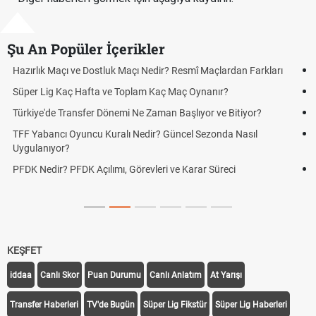
Şu An Popüler İçerikler
Puan Durumunda AG, OM ve Diğer Kısaltmalar Ne Anlama Gelir?
Skor Ne Demek? Sporda Skor ve Sonuç Kavramları
Futbol Nasıl Oynanır? Temel Futbol Kuralları
Deplasman Golü Kuralı Nedir? Hangi Organizasyonlarda
Uygulanıyor?
DGS Sonuçları Ne Zaman Açıklanacak 2026? ÖSYM Sonuç
Tarihini Duyurdu
KEŞFET
iddaa
Canlı Skor
Puan Durumu
Canlı Anlatım
At Yarışı
Transfer Haberleri
TV'de Bugün
Süper Lig Fikstür
Süper Lig Haberleri