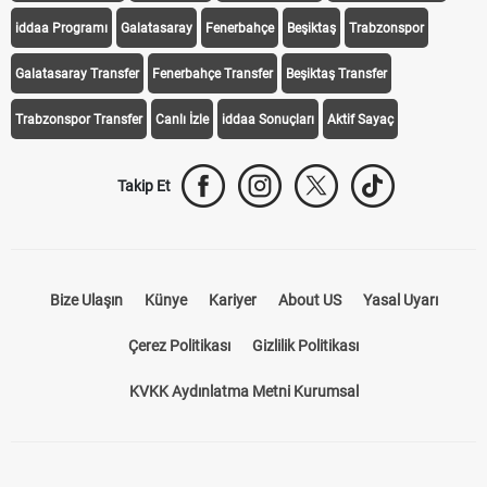
iddaa Programı
Galatasaray
Fenerbahçe
Beşiktaş
Trabzonspor
Galatasaray Transfer
Fenerbahçe Transfer
Beşiktaş Transfer
Trabzonspor Transfer
Canlı İzle
iddaa Sonuçları
Aktif Sayaç
Takip Et
Bize Ulaşın
Künye
Kariyer
About US
Yasal Uyarı
Çerez Politikası
Gizlilik Politikası
KVKK Aydınlatma Metni Kurumsal