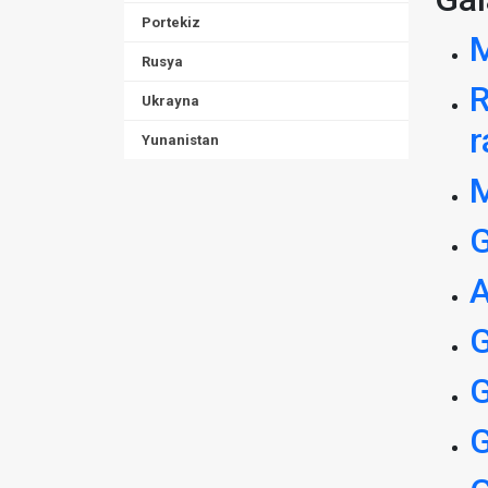
Portekiz
M
Rusya
R
Ukrayna
Yunanistan
M
G
A
G
G
G