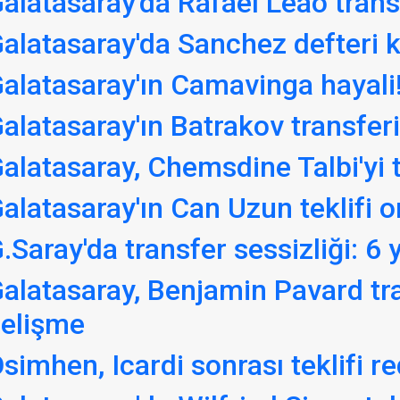
alatasaray'da Rafael Leao transf
alatasaray'da Sanchez defteri 
alatasaray'ın Camavinga hayali
alatasaray'ın Batrakov transferi
alatasaray, Chemsdine Talbi'yi t
alatasaray'ın Can Uzun teklifi o
.Saray'da transfer sessizliği: 6
alatasaray, Benjamin Pavard tr
elişme
simhen, Icardi sonrası teklifi re