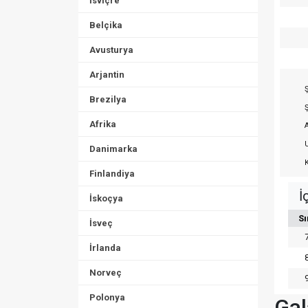
İsviçre
Belçika
Avusturya
Arjantin
Ş
Brezilya
Ş
Afrika
A
U
Danimarka
K
Finlandiya
İ
İskoçya
Sı
İsveç
İrlanda
Norveç
Polonya
Gal