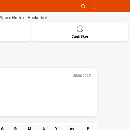
Sporx Ekstra
Basketbol
Canlı Skor
2026/2027
G
B
M
A
Y
Av
P