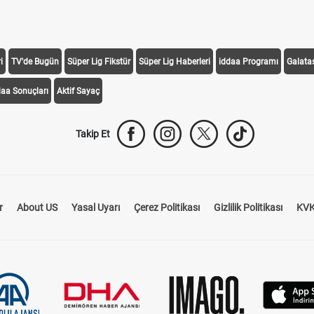
i
TV'de Bugün
Süper Lig Fikstür
Süper Lig Haberleri
iddaa Programı
Galata
daa Sonuçları
Aktif Sayaç
Takip Et
r
About US
Yasal Uyarı
Çerez Politikası
Gizlilik Politikası
KVK