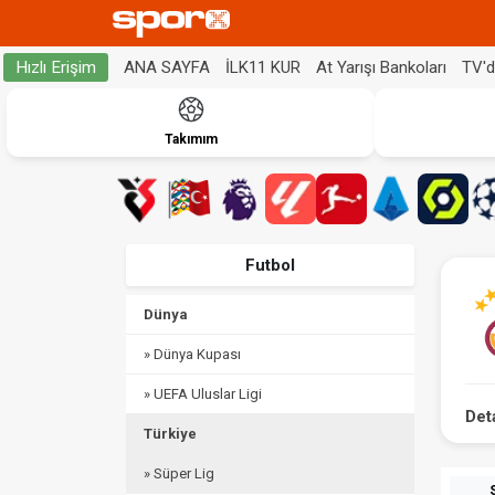
ANA SAYFA
İLK11 KUR
At Yarışı Bankoları
TV'
Hızlı Erişim
Takımım
Futbol
Dünya
» Dünya Kupası
» UEFA Uluslar Ligi
Det
Türkiye
» Süper Lig