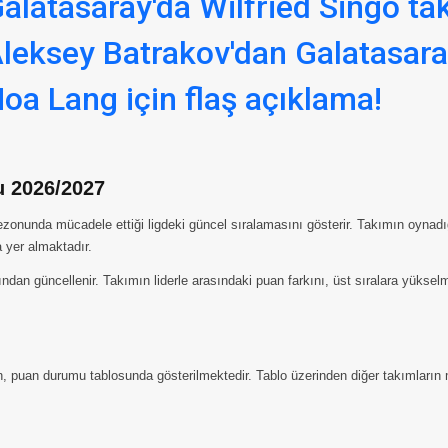
alatasaray'da Wilfried Singo tak
leksey Batrakov'dan Galatasara
oa Lang için flaş açıklama!
 2026/2027
nunda mücadele ettiği ligdeki güncel sıralamasını gösterir. Takımın oynadığı 
a yer almaktadır.
ndan güncellenir. Takımın liderle arasındaki puan farkını, üst sıralara yüksel
n, puan durumu tablosunda gösterilmektedir. Tablo üzerinden diğer takımların m