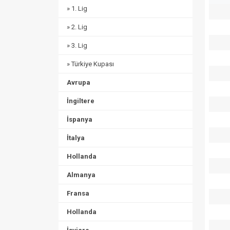
» 1. Lig
» 2. Lig
» 3. Lig
» Türkiye Kupası
Avrupa
İngiltere
İspanya
İtalya
Hollanda
Almanya
Fransa
Hollanda