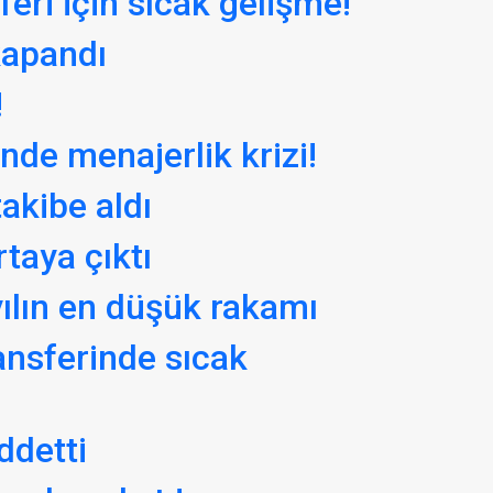
eri için sıcak gelişme!
kapandı
!
nde menajerlik krizi!
akibe aldı
rtaya çıktı
 yılın en düşük rakamı
ansferinde sıcak
ddetti