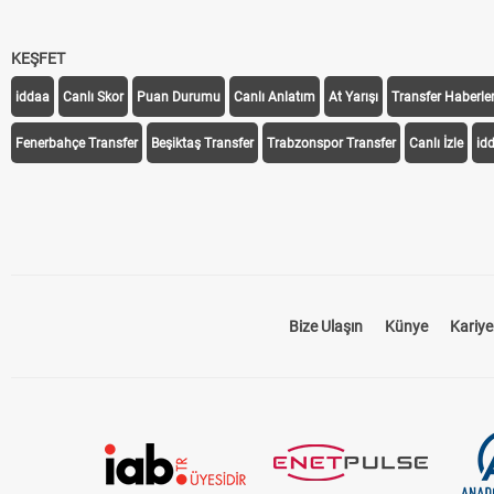
KEŞFET
iddaa
Canlı Skor
Puan Durumu
Canlı Anlatım
At Yarışı
Transfer Haberler
Fenerbahçe Transfer
Beşiktaş Transfer
Trabzonspor Transfer
Canlı İzle
id
Bize Ulaşın
Künye
Kariye