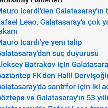
auro Icardi'den Galatasaray'ın te
afael Leao, Galatasaray'a çok y
rakam
auro Icardi'ye yeni talip
alatasaray'dan suç duyurusu
leksey Batrakov için Galatasara
aziantep FK'den Halil Dervişoğl
alatasaray'da santrfor için iki a
öztepe ve Galatasaray'ın 53 yıll