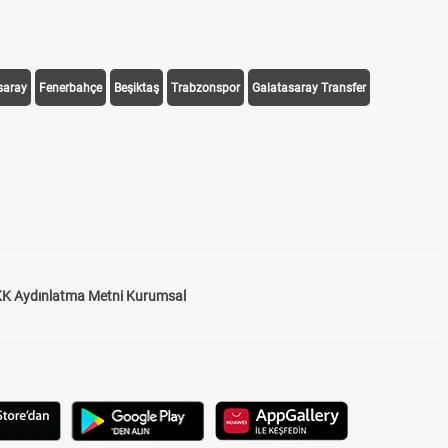
saray
Fenerbahçe
Beşiktaş
Trabzonspor
Galatasaray Transfer
K Aydınlatma Metni Kurumsal