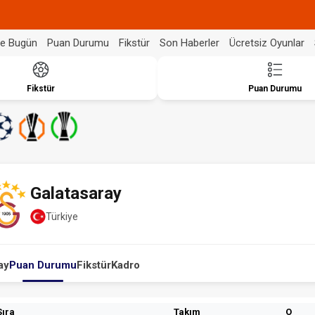
de Bugün
Puan Durumu
Fikstür
Son Haberler
Ücretsiz Oyunlar
Fikstür
Puan Durumu
Galatasaray
Türkiye
ay
Puan Durumu
Fikstür
Kadro
Sıra
Takım
O