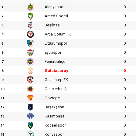
Alanyaspor
0
1
Amed Sportif
0
2
Beşiktaş
0
3
Arca Çorum FK
0
4
Erzurumspor
0
5
Eyüpspor
0
6
Fenerbahçe
0
7
Galatasaray
0
8
Gaziantep FK
0
9
Gençlerbirliği
0
10
Göztepe
0
11
Başakşehir
0
12
Kasımpaşa
0
13
Kocaelispor
0
14
Konyaspor
0
15