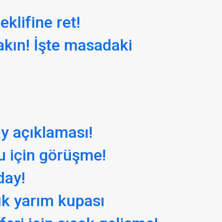
klifine ret!
akın! İşte masadaki
y açıklaması!
u için görüşme!
day!
ık yarım kupası