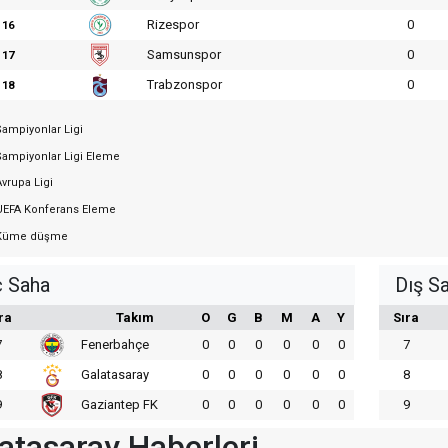
Rizespor
0
16
Samsunspor
0
17
Trabzonspor
0
18
ampiyonlar Ligi
ampiyonlar Ligi Eleme
vrupa Ligi
EFA Konferans Eleme
üme düşme
ç Saha
Dış S
ra
Takım
O
G
B
M
A
Y
Sıra
7
Fenerbahçe
0
0
0
0
0
0
7
8
Galatasaray
0
0
0
0
0
0
8
9
Gaziantep FK
0
0
0
0
0
0
9
atasaray Haberleri