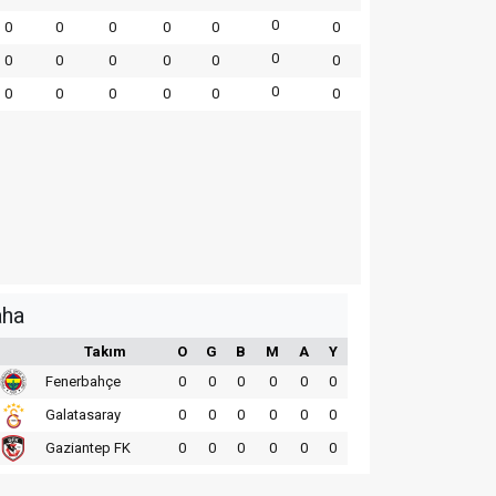
0
0
0
0
0
0
0
0
0
0
0
0
0
0
0
0
0
0
0
0
0
aha
Takım
O
G
B
M
A
Y
Fenerbahçe
0
0
0
0
0
0
Galatasaray
0
0
0
0
0
0
Gaziantep FK
0
0
0
0
0
0