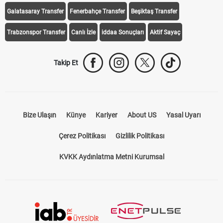
Galatasaray Transfer
Fenerbahçe Transfer
Beşiktaş Transfer
Trabzonspor Transfer
Canlı İzle
iddaa Sonuçları
Aktif Sayaç
Takip Et
Bize Ulaşın
Künye
Kariyer
About US
Yasal Uyarı
Çerez Politikası
Gizlilik Politikası
KVKK Aydınlatma Metni Kurumsal