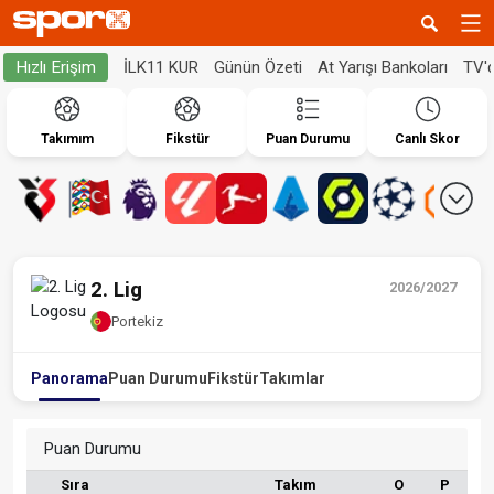
İLK11 KUR
Günün Özeti
At Yarışı Bankoları
TV'
Hızlı Erişim
Takımım
Fikstür
Puan Durumu
Canlı Skor
2. Lig
2026/2027
Portekiz
Panorama
Puan Durumu
Fikstür
Takımlar
Puan Durumu
Sıra
Takım
O
P