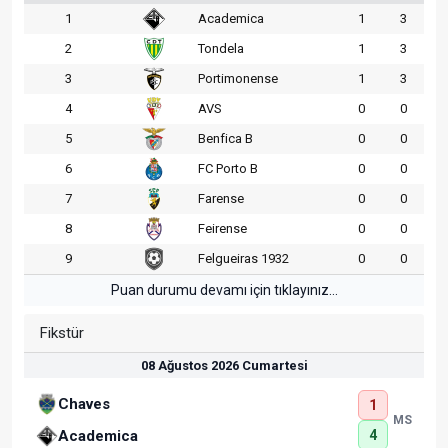
1
Academica
1
3
2
Tondela
1
3
3
Portimonense
1
3
4
AVS
0
0
5
Benfica B
0
0
6
FC Porto B
0
0
7
Farense
0
0
8
Feirense
0
0
9
Felgueiras 1932
0
0
Puan durumu devamı için tıklayınız...
Fikstür
08 Ağustos 2026 Cumartesi
Chaves
1
MS
4
Academica