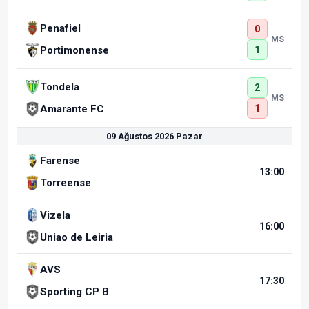
Penafiel
0
MS
1
Portimonense
Tondela
2
MS
1
Amarante FC
09 Ağustos 2026 Pazar
Farense
13:00
Torreense
Vizela
16:00
Uniao de Leiria
AVS
17:30
Sporting CP B