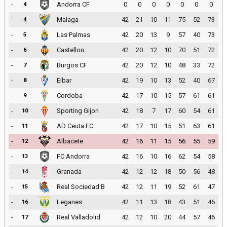
-
Andorra CF
0
0
0
0
0
0
0
4
-
Malaga
42
21
10
11
75
52
73
4
-
Las Palmas
42
20
13
9
57
40
73
5
-
Castellon
42
20
12
10
70
51
72
6
-
Burgos CF
42
20
12
10
48
33
72
7
-
Eibar
42
19
10
13
52
40
67
8
-
Cordoba
42
17
10
15
57
61
61
9
-
Sporting Gijon
42
18
7
17
60
54
61
10
-
AD Ceuta FC
42
17
10
15
51
63
61
11
-
Albacete
42
16
11
15
56
55
59
12
-
FC Andorra
42
16
10
16
62
54
58
13
-
Granada
42
12
12
18
50
56
48
14
-
Real Sociedad B
42
12
11
19
52
61
47
15
-
Leganes
42
11
13
18
43
51
46
16
-
Real Valladolid
42
12
10
20
44
57
46
17