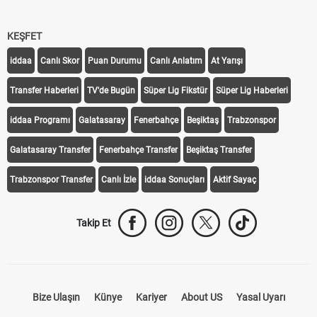
KEŞFET
iddaa
Canlı Skor
Puan Durumu
Canlı Anlatım
At Yarışı
Transfer Haberleri
TV'de Bugün
Süper Lig Fikstür
Süper Lig Haberleri
iddaa Programı
Galatasaray
Fenerbahçe
Beşiktaş
Trabzonspor
Galatasaray Transfer
Fenerbahçe Transfer
Beşiktaş Transfer
Trabzonspor Transfer
Canlı İzle
iddaa Sonuçları
Aktif Sayaç
Takip Et
Bize Ulaşın
Künye
Kariyer
About US
Yasal Uyarı