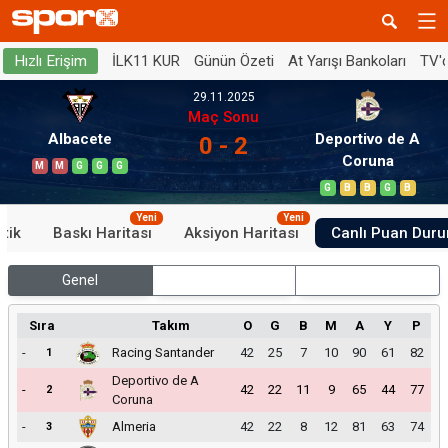
İLK11 KUR
Günün Özeti
At Yarışı Bankoları
TV'
Hızlı Erişim
29.11.2025
Maç Sonu
Albacete
Deportivo de A
0 - 2
Coruna
M
M
G
G
G
G
B
B
G
B
Yeni
Yeni
stik
Baskı Haritası
Aksiyon Haritası
Canlı Puan Dur
Genel
İç Saha
Dış Saha
Sıra
Takım
O
G
B
M
A
Y
P
-
Racing Santander
42
25
7
10
90
61
82
1
Deportivo de A
-
42
22
11
9
65
44
77
2
Coruna
-
Almeria
42
22
8
12
81
63
74
3