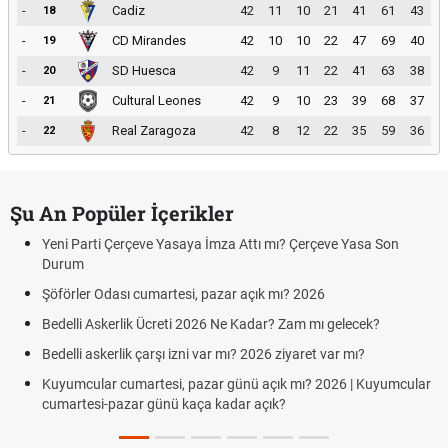
-
Cadiz
42
11
10
21
41
61
43
18
-
CD Mirandes
42
10
10
22
47
69
40
19
-
SD Huesca
42
9
11
22
41
63
38
20
-
Cultural Leones
42
9
10
23
39
68
37
21
-
Real Zaragoza
42
8
12
22
35
59
36
22
Şu An Popüler İçerikler
Yeni Parti Çerçeve Yasaya İmza Attı mı? Çerçeve Yasa Son
Durum
Şöförler Odası cumartesi, pazar açık mı? 2026
Bedelli Askerlik Ücreti 2026 Ne Kadar? Zam mı gelecek?
Bedelli askerlik çarşı izni var mı? 2026 ziyaret var mı?
Kuyumcular cumartesi, pazar günü açık mı? 2026 | Kuyumcular
cumartesi-pazar günü kaça kadar açık?