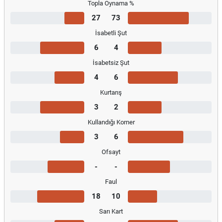
Topla Oynama %
27
73
İsabetli Şut
6
4
İsabetsiz Şut
4
6
Kurtarış
3
2
Kullandığı Korner
3
6
Ofsayt
-
-
Faul
18
10
Sarı Kart