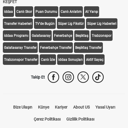
KEŞFET
iddaa
Canlı Skor
Puan Durumu
Canlı Anlatım
At Yarışı
Transfer Haberleri
TV'de Bugün
Süper Lig Fikstür
Süper Lig Haberleri
iddaa Programı
Galatasaray
Fenerbahçe
Beşiktaş
Trabzonspor
Galatasaray Transfer
Fenerbahçe Transfer
Beşiktaş Transfer
Trabzonspor Transfer
Canlı İzle
iddaa Sonuçları
Aktif Sayaç
Takip Et
Bize Ulaşın
Künye
Kariyer
About US
Yasal Uyarı
Çerez Politikası
Gizlilik Politikası