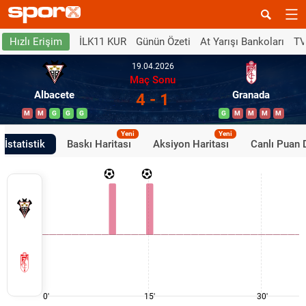
İLK11 KUR
Günün Özeti
At Yarışı Bankoları
TV
Hızlı Erişim
19.04.2026
Maç Sonu
Albacete
Granada
4 - 1
M
M
G
G
G
G
M
M
M
M
Yeni
Yeni
İstatistik
Baskı Haritası
Aksiyon Haritası
Canlı Puan
0'
15'
30'