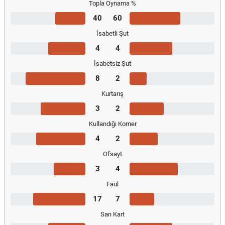
Topla Oynama %
40
60
İsabetli Şut
4
4
İsabetsiz Şut
8
2
Kurtarış
3
2
Kullandığı Korner
4
2
Ofsayt
3
4
Faul
17
7
Sarı Kart