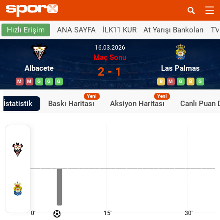
ANA SAYFA
İLK11 KUR
At Yarışı Bankoları
TV
Hızlı Erişim
16.03.2026
Maç Sonu
Albacete
Las Palmas
2 - 1
M
M
G
G
G
B
M
G
B
G
Yeni
Yeni
İstatistik
Baskı Haritası
Aksiyon Haritası
Canlı Puan
0'
15'
30'