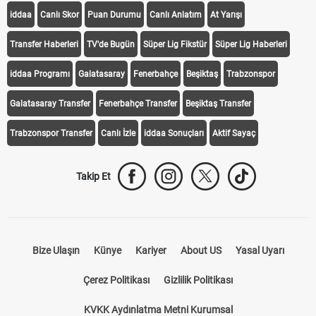
iddaa
Canlı Skor
Puan Durumu
Canlı Anlatım
At Yarışı
Transfer Haberleri
TV'de Bugün
Süper Lig Fikstür
Süper Lig Haberleri
iddaa Programı
Galatasaray
Fenerbahçe
Beşiktaş
Trabzonspor
Galatasaray Transfer
Fenerbahçe Transfer
Beşiktaş Transfer
Trabzonspor Transfer
Canlı İzle
iddaa Sonuçları
Aktif Sayaç
Takip Et
Bize Ulaşın
Künye
Kariyer
About US
Yasal Uyarı
Çerez Politikası
Gizlilik Politikası
KVKK Aydınlatma Metni Kurumsal