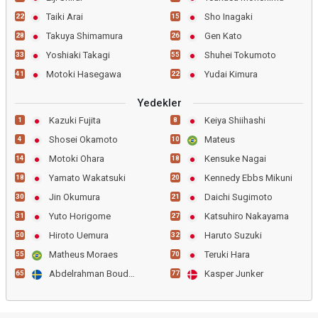
Taiki Arai
Sho Inagaki
22
15
Takuya Shimamura
Gen Kato
28
26
Yoshiaki Takagi
Shuhei Tokumoto
33
55
Motoki Hasegawa
Yudai Kimura
41
22
Yedekler
Kazuki Fujita
Keiya Shiihashi
1
8
Shosei Okamoto
Mateus
4
10
Motoki Ohara
Kensuke Nagai
14
18
Yamato Wakatsuki
Kennedy Ebbs Mikuni
18
20
Jin Okumura
Daichi Sugimoto
30
21
Yuto Horigome
Katsuhiro Nakayama
31
27
Hiroto Uemura
Haruto Suzuki
50
32
Matheus Moraes
Teruki Hara
55
70
Abdelrahman Boudah
Kasper Junker
65
77