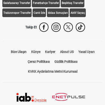
Galatasaray Transfer
Fenerbahçe Transfer
Beşiktaş Transfer
Trabzonspor Transfer
Canlı İzle
iddaa Sonuçları
Aktif Sayaç
Takip Et
Bize Ulaşın
Künye
Kariyer
About US
Yasal Uyarı
Çerez Politikası
Gizlilik Politikası
KVKK Aydınlatma Metni Kurumsal