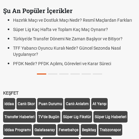
Şu An Popüler İçerikler
Hazırlık Maçı ve Dostluk Maçı Nedir? Resmî Maçlardan Farkları
Süper Lig Kaç Hafta ve Toplam Kaç Maç Oynanır?
Türkiye'de Transfer Dönemi Ne Zaman Başlıyor ve Bitiyor?
TFF Yabancı Oyuncu Kuralı Nedir? Güncel Sezonda Nasıl
Uygulanıyor?
PFDK Nedir? PFDK Açılımı, Görevleri ve Karar Süreci
KEŞFET
iddaa
Canlı Skor
Puan Durumu
Canlı Anlatım
At Yarışı
Transfer Haberleri
TV'de Bugün
Süper Lig Fikstür
Süper Lig Haberleri
iddaa Programı
Galatasaray
Fenerbahçe
Beşiktaş
Trabzonspor