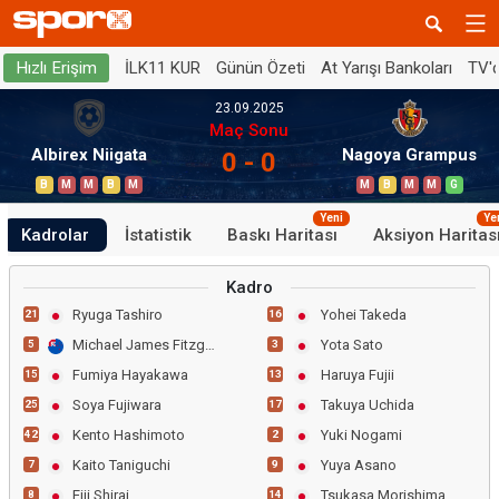
İLK11 KUR
Günün Özeti
At Yarışı Bankoları
TV'
Hızlı Erişim
23.09.2025
Maç Sonu
Albirex Niigata
Nagoya Grampus
0 - 0
B
M
M
B
M
M
B
M
M
G
Yeni
Ye
Kadrolar
İstatistik
Baskı Haritası
Aksiyon Haritas
Kadro
Ryuga Tashiro
Yohei Takeda
21
16
Michael James Fitzgerald
Yota Sato
5
3
Fumiya Hayakawa
Haruya Fujii
15
13
Soya Fujiwara
Takuya Uchida
25
17
Kento Hashimoto
Yuki Nogami
42
2
Kaito Taniguchi
Yuya Asano
7
9
Eiji Shirai
Tsukasa Morishima
8
14