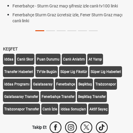
Fenerbahçe - Sturm Graz maçı şifresiz izle canlı tv100 linki
Fenerbahçe Sturm Graz ücretsiz izle, Fener Sturm Graz maçı
canlı linki
KEŞFET
iddaa
Canlı Skor
Puan Durumu
Canlı Anlatım
At Yarışı
Transfer Haberleri
TV'de Bugün
Süper Lig Fikstür
Süper Lig Haberleri
iddaa Programı
Galatasaray
Fenerbahçe
Beşiktaş
Trabzonspor
Galatasaray Transfer
Fenerbahçe Transfer
Beşiktaş Transfer
Trabzonspor Transfer
Canlı İzle
iddaa Sonuçları
Aktif Sayaç
Takip Et