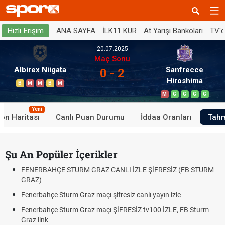
ANA SAYFA
İLK11 KUR
At Yarışı Bankoları
TV'
Hızlı Erişim
20.07.2025
Maç Sonu
Albirex Niigata
Sanfrecce
0 - 2
Hiroshima
B
M
M
B
M
M
G
G
G
G
Yeni
on Haritası
Canlı Puan Durumu
İddaa Oranları
Tahm
Şu An Popüler İçerikler
FENERBAHÇE STURM GRAZ CANLI İZLE ŞİFRESİZ (FB STURM
GRAZ)
Fenerbahçe Sturm Graz maçı şifresiz canlı yayın izle
Fenerbahçe Sturm Graz maçı ŞİFRESİZ tv100 İZLE, FB Sturm
Graz link