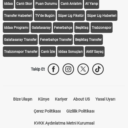
iddaa
Canlı Skor
Puan Durumu
Canlı Anlatım
At Yarışı
Transfer Haberleri
TV'de Bugün
Süper Lig Fikstür
Süper Lig Haberleri
iddaa Programı
Galatasaray
Fenerbahçe
Beşiktaş
Trabzonspor
Galatasaray Transfer
Fenerbahçe Transfer
Beşiktaş Transfer
Trabzonspor Transfer
Canlı İzle
iddaa Sonuçları
Aktif Sayaç
Takip Et
Bize Ulaşın
Künye
Kariyer
About US
Yasal Uyarı
Çerez Politikası
Gizlilik Politikası
KVKK Aydınlatma Metni Kurumsal