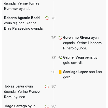
dışında. Yerine
Tomas
Kummer
oyunda.
Roberto Agustin Bochi
76'
oyun dışında. Yerine
Blas Palavecino
oyunda.
Geronimo Rivera
oyun
76'
dışında. Yerine
Lisandro
Pinero
oyunda.
Gabriel Vega
penaltıyı
88'
gole çevirdi.
Santiago Lopez
sarı kart
90'
gördü
Tobias Leiva
oyun
90'
dışında. Yerine
Franco
Rami
oyunda.
Tiago Serrago
oyun
90'