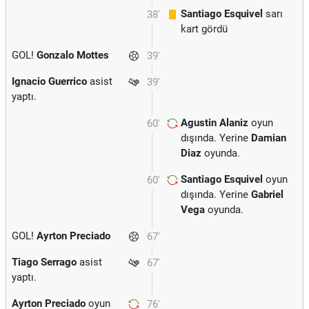
Santiago Esquivel
sarı
38'
kart gördü
GOL!
Gonzalo Mottes
39'
Ignacio Guerrico
asist
39'
yaptı.
Agustin Alaniz
oyun
60'
dışında. Yerine
Damian
Diaz
oyunda.
Santiago Esquivel
oyun
60'
dışında. Yerine
Gabriel
Vega
oyunda.
GOL!
Ayrton Preciado
67'
Tiago Serrago
asist
67'
yaptı.
Ayrton Preciado
oyun
76'