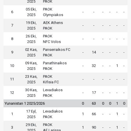
2025
PAOK
05 Eki,
PAOK
6
-
-
-
-
-
-
2025
Olympiakos
19 Eki,
AEK Athens
7
-
-
-
-
-
-
2025
PAOK
26 Eki,
PAOK
8
-
-
-
-
-
-
2025
NFC Volos
02 Kas,
Panserraikos FC
9
-
14
-
-
-
-
2025
PAOK
09 Kas,
Panathinaikos
10
-
32
-
-
1
-
2025
PAOK
23 Kas,
PAOK
11
-
-
-
-
-
-
2025
Kifisia FC
30 Kas,
Levadiakos
12
-
17
-
-
-
-
2025
PAOK
Yunanistan 1 2025/2026
0
63
0
0
1
0
17 Eyl,
Levadiakos
1
1
66
-
-
1
-
2025
PAOK
29 Eki,
PAOK
3
1
90
-
-
1
-
2025
AE Larissa