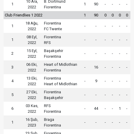
10 Ara,
B. Dortmund
1
1
90
-
-
-
-
2022
Fiorentina
Club Friendlies 1 2022
1
90
0
0
0
0
18 Ağu,
Fiorentina
1
-
-
-
-
-
-
2022
FC Twente
08 Eyl,
Fiorentina
1
-
-
-
-
-
-
2022
RFS
15 Eyl,
Başakşehir
2
-
-
-
-
-
-
2022
Fiorentina
06 Eki,
Heart of Midlothian
3
-
16
-
-
-
-
2022
Fiorentina
13 Eki,
Fiorentina
4
-
9
-
-
-
-
2022
Heart of Midlothian
27 Eki,
Fiorentina
5
-
-
-
-
-
-
2022
Başakşehir
03 Kas,
RFS
6
-
44
-
-
1
-
2022
Fiorentina
16 Şub,
Braga
1
-
-
-
-
-
-
2023
Fiorentina
23 Şub,
Fiorentina