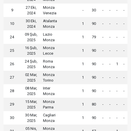
27 Eki,
Monza
9
-
30
-
-
-
-
2024
Venezia
30 Eki,
Atalanta
10
1
90
-
-
-
-
2024
Monza
09 Şub,
Lazio
24
1
79
-
-
-
-
2025
Monza
16 Şub,
Monza
25
1
90
-
-
-
-
2025
Lecce
24 Şub,
Roma
26
1
90
-
-
1
-
2025
Monza
02 Mar,
Monza
27
1
90
-
-
-
-
2025
Torino
08 Mar,
Inter
28
1
90
-
-
-
-
2025
Monza
15 Mar,
Monza
29
1
80
-
-
-
-
2025
Parma
30 Mar,
Cagliari
30
1
90
-
-
-
-
2025
Monza
05 Nis,
Monza