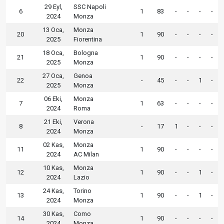
29 Eyl,
SSC Napoli
6
1
83
-
-
-
-
2024
Monza
13 Oca,
Monza
20
1
90
-
-
-
-
2025
Fiorentina
18 Oca,
Bologna
21
1
90
-
-
-
-
2025
Monza
27 Oca,
Genoa
22
-
45
-
-
1
-
2025
Monza
06 Eki,
Monza
7
1
63
-
-
-
-
2024
Roma
21 Eki,
Verona
8
-
17
1
-
-
-
2024
Monza
02 Kas,
Monza
11
1
90
-
-
-
-
2024
AC Milan
10 Kas,
Monza
12
1
90
-
-
1
-
2024
Lazio
24 Kas,
Torino
13
1
90
-
-
1
-
2024
Monza
30 Kas,
Como
14
1
90
-
-
-
-
2024
Monza