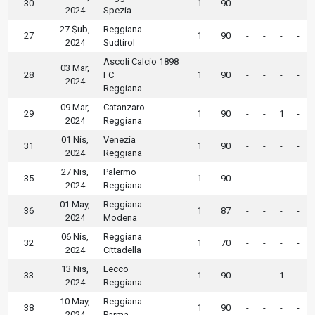
30
1
90
-
-
-
-
2024
Spezia
27 Şub,
Reggiana
27
1
90
-
-
-
-
2024
Sudtirol
Ascoli Calcio 1898
03 Mar,
28
FC
1
90
-
-
-
-
2024
Reggiana
09 Mar,
Catanzaro
29
1
90
-
-
1
-
2024
Reggiana
01 Nis,
Venezia
31
1
90
-
-
-
-
2024
Reggiana
27 Nis,
Palermo
35
1
90
-
-
-
-
2024
Reggiana
01 May,
Reggiana
36
1
87
-
-
-
-
2024
Modena
06 Nis,
Reggiana
32
1
70
-
-
-
-
2024
Cittadella
13 Nis,
Lecco
33
1
90
-
-
1
-
2024
Reggiana
10 May,
Reggiana
38
1
90
-
-
-
-
2024
Parma