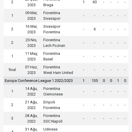
2
1
60
-
-
-
-
2023
Braga
09 Mar,
Fiorentina
1
-
-
-
-
-
-
2023
Sivasspor
16 Mar,
Sivasspor
2
-
6
-
-
-
-
2023
Fiorentina
20 Nis,
Fiorentina
2
-
-
-
-
-
-
2023
Lech Poznan
11 May,
Fiorentina
1
-
-
-
-
-
-
2023
Basel
07 Haz,
Fiorentina
final
-
-
-
-
-
-
2023
West Ham United
Europa Conference League 1 2022/2023
1
135
0
0
1
0
14 Ağu,
Fiorentina
1
-
-
-
-
-
-
2022
Cremonese
21 Ağu,
Empoli
2
-
-
-
-
-
-
2022
Fiorentina
28 Ağu,
Fiorentina
3
-
-
-
-
-
-
2022
SSC Napoli
31 Ağu,
Udinese
4
-
-
-
-
-
-