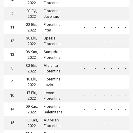
2022
Fiorentina
03 Eyl,
Fiorentina
5
-
-
-
-
-
-
2022
Juventus
22 Eki,
Fiorentina
11
-
-
-
-
-
-
2022
Inter
30 Eki,
Spezia
12
-
-
-
-
-
-
2022
Fiorentina
06 Kas,
Sampdoria
13
-
-
-
-
-
-
2022
Fiorentina
02 Eki,
Atalanta
8
-
-
-
-
-
-
2022
Fiorentina
10 Eki,
Fiorentina
9
-
-
-
-
-
-
2022
Lazio
17 Eki,
Lecce
10
-
-
-
-
-
-
2022
Fiorentina
09 Kas,
Fiorentina
14
-
-
-
-
-
-
2022
Salernitana
13 Kas,
AC Milan
15
-
-
-
-
-
-
2022
Fiorentina