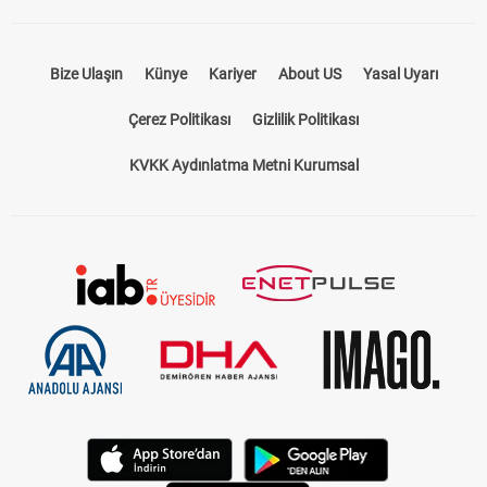
Bize Ulaşın
Künye
Kariyer
About US
Yasal Uyarı
Çerez Politikası
Gizlilik Politikası
KVKK Aydınlatma Metni Kurumsal