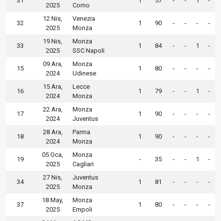
31
1
57
-
-
1
-
2025
Como
12 Nis,
Venezia
32
1
90
-
-
-
-
2025
Monza
19 Nis,
Monza
33
1
84
-
-
1
-
2025
SSC Napoli
09 Ara,
Monza
15
1
80
-
-
-
-
2024
Udinese
15 Ara,
Lecce
16
1
79
-
-
1
-
2024
Monza
22 Ara,
Monza
17
1
90
-
-
-
-
2024
Juventus
28 Ara,
Parma
18
1
90
-
-
-
-
2024
Monza
05 Oca,
Monza
19
-
35
-
-
1
-
2025
Cagliari
27 Nis,
Juventus
34
1
81
-
-
-
-
2025
Monza
18 May,
Monza
37
1
80
-
-
-
-
2025
Empoli