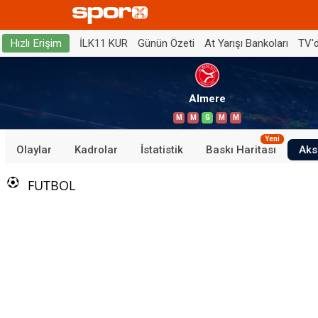
İLK11 KUR
Günün Özeti
At Yarışı Bankoları
TV'
Hızlı Erişim
Almere
M
M
G
M
M
Yeni
Olaylar
Kadrolar
İstatistik
Baskı Haritası
Aks
FUTBOL