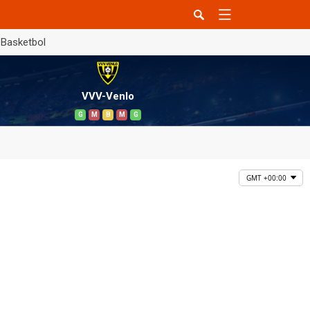
Basketbol
VVV-Venlo
G
M
B
M
G
GMT +00:00