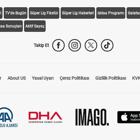
i
TV'de Bugün
Süper Lig Fikstür
Süper Lig Haberleri
iddaa Programı
Galata
daa Sonuçları
Aktif Sayaç
Takip Et
r
About US
Yasal Uyarı
Çerez Politikası
Gizlilik Politikası
KVK