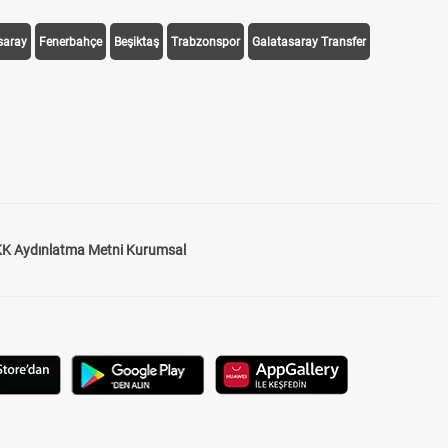
saray
Fenerbahçe
Beşiktaş
Trabzonspor
Galatasaray Transfer
K Aydınlatma Metni Kurumsal