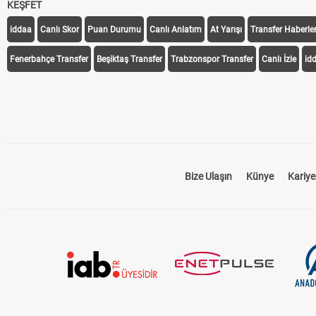
KEŞFET
iddaa
Canlı Skor
Puan Durumu
Canlı Anlatım
At Yarışı
Transfer Haberler
Fenerbahçe Transfer
Beşiktaş Transfer
Trabzonspor Transfer
Canlı İzle
id
Bize Ulaşın
Künye
Kariye