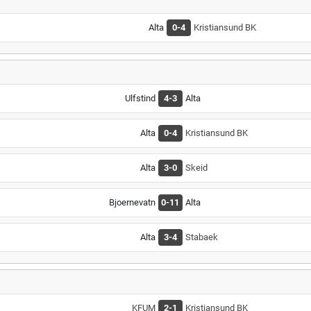
Alta
0-4
Kristiansund BK
Ulfstind
4-3
Alta
Alta
0-4
Kristiansund BK
Alta
3-0
Skeid
Bjoernevatn
0-11
Alta
Alta
3-4
Stabaek
KFUM
2-1
Kristiansund BK