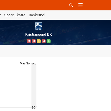
r
Sporx Ekstra
Basketbol
Kristiansund BK
M
M
B
M
G
Maç Sonucu
90 '