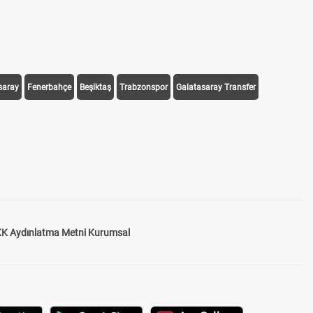
saray
Fenerbahçe
Beşiktaş
Trabzonspor
Galatasaray Transfer
K Aydınlatma Metni Kurumsal