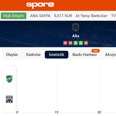
ANA SAYFA
İLK11 KUR
At Yarışı Bankoları
TV
Hızlı Erişim
Alta
M
M
G
G
M
Yeni
Olaylar
Kadrolar
İstatistik
Baskı Haritası
Aksiyo
0'
15'
30'