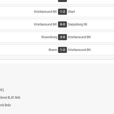
Kristiansund BK
1-2
Start
Kristiansund BK
0-0
Sarpsborg 08
Rosenborg
3-0
Kristiansund BK
Brann
1-2
Kristiansund BK
k