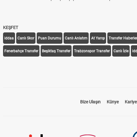
KEŞFET
iddaa
Canlı Skor
Puan Durumu
Canlı Anlatım
At Yarışı
Transfer Haberler
Fenerbahçe Transfer
Beşiktaş Transfer
Trabzonspor Transfer
Canlı İzle
id
Bize Ulaşın
Künye
Kariye