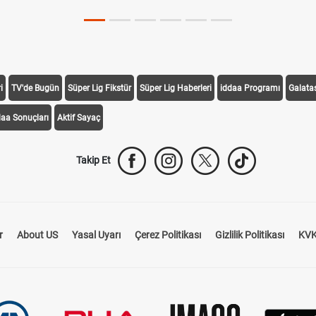
i
TV'de Bugün
Süper Lig Fikstür
Süper Lig Haberleri
iddaa Programı
Galata
daa Sonuçları
Aktif Sayaç
Takip Et
r
About US
Yasal Uyarı
Çerez Politikası
Gizlilik Politikası
KVK