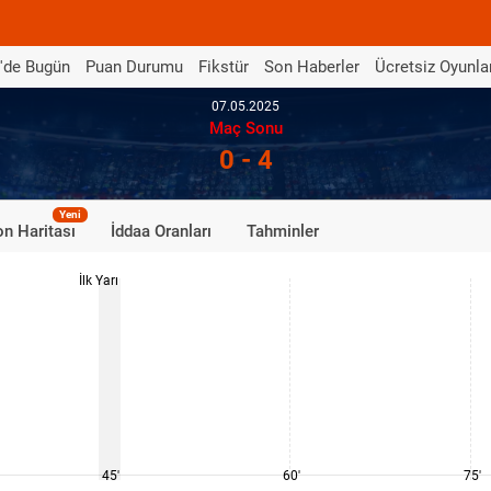
'de Bugün
Puan Durumu
Fikstür
Son Haberler
Ücretsiz Oyunla
07.05.2025
Maç Sonu
0 - 4
Yeni
n Haritası
İddaa Oranları
Tahminler
İlk Yarı
45'
60'
75'