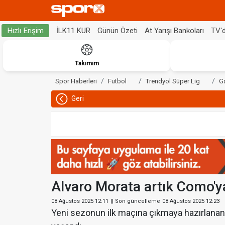
İLK11 KUR
Günün Özeti
At Yarışı Bankoları
TV'
Hızlı Erişim
Takımım
Spor Haberleri
Futbol
Trendyol Süper Lig
G
Geri
Alvaro Morata artık Como'y
08 Ağustos 2025 12:11
|| Son güncelleme
08 Ağustos 2025 12:23
Yeni sezonun ilk maçına çıkmaya hazırlana