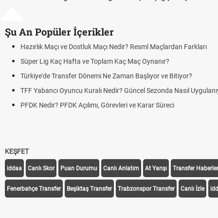
Şu An Popüler İçerikler
Hazırlık Maçı ve Dostluk Maçı Nedir? Resmî Maçlardan Farkları
Süper Lig Kaç Hafta ve Toplam Kaç Maç Oynanır?
Türkiye'de Transfer Dönemi Ne Zaman Başlıyor ve Bitiyor?
TFF Yabancı Oyuncu Kuralı Nedir? Güncel Sezonda Nasıl Uygulanı
PFDK Nedir? PFDK Açılımı, Görevleri ve Karar Süreci
KEŞFET
iddaa
Canlı Skor
Puan Durumu
Canlı Anlatım
At Yarışı
Transfer Haberler
Fenerbahçe Transfer
Beşiktaş Transfer
Trabzonspor Transfer
Canlı İzle
id