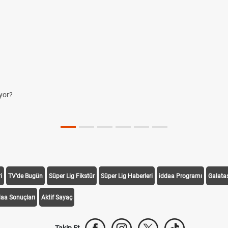
yor?
i
TV'de Bugün
Süper Lig Fikstür
Süper Lig Haberleri
iddaa Programı
Galata
daa Sonuçları
Aktif Sayaç