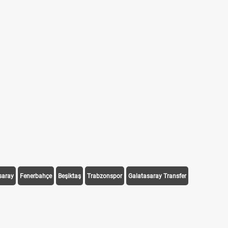
saray
Fenerbahçe
Beşiktaş
Trabzonspor
Galatasaray Transfer