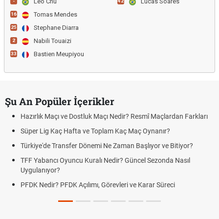
Leo Chu
Lucas Soares
-
42
Tomas Mendes
16
Stephane Diarra
25
Nabili Touaizi
2
Bastien Meupiyou
33
Şu An Popüler İçerikler
Hazırlık Maçı ve Dostluk Maçı Nedir? Resmî Maçlardan Farkları
Süper Lig Kaç Hafta ve Toplam Kaç Maç Oynanır?
Türkiye'de Transfer Dönemi Ne Zaman Başlıyor ve Bitiyor?
TFF Yabancı Oyuncu Kuralı Nedir? Güncel Sezonda Nasıl
Uygulanıyor?
PFDK Nedir? PFDK Açılımı, Görevleri ve Karar Süreci