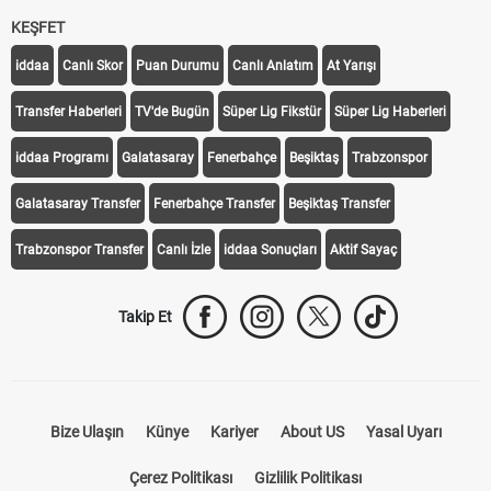
KEŞFET
iddaa
Canlı Skor
Puan Durumu
Canlı Anlatım
At Yarışı
Transfer Haberleri
TV'de Bugün
Süper Lig Fikstür
Süper Lig Haberleri
iddaa Programı
Galatasaray
Fenerbahçe
Beşiktaş
Trabzonspor
Galatasaray Transfer
Fenerbahçe Transfer
Beşiktaş Transfer
Trabzonspor Transfer
Canlı İzle
iddaa Sonuçları
Aktif Sayaç
Takip Et
Bize Ulaşın
Künye
Kariyer
About US
Yasal Uyarı
Çerez Politikası
Gizlilik Politikası