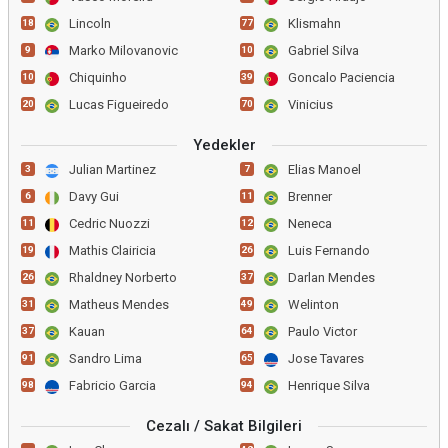
Lincoln
Klismahn
18
77
Marko Milovanovic
Gabriel Silva
9
10
Chiquinho
Goncalo Paciencia
10
39
Lucas Figueiredo
Vinicius
20
70
Yedekler
Julian Martinez
Elias Manoel
3
7
Davy Gui
Brenner
6
11
Cedric Nuozzi
Neneca
11
12
Mathis Clairicia
Luis Fernando
19
26
Rhaldney Norberto
Darlan Mendes
26
37
Matheus Mendes
Welinton
31
49
Kauan
Paulo Victor
37
64
Sandro Lima
Jose Tavares
91
65
Fabricio Garcia
Henrique Silva
98
94
Cezalı / Sakat Bilgileri