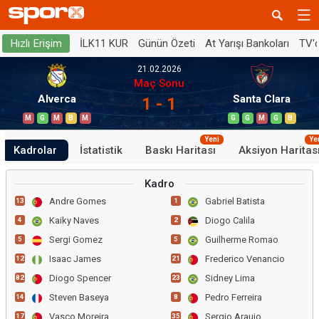
İLK11 KUR
Günün Özeti
At Yarışı Bankoları
TV'
Hızlı Erişim
21.02.2026
Maç Sonu
Alverca
Santa Clara
1 - 1
M
G
M
B
M
G
G
M
G
B
Yeni
Ye
Kadrolar
İstatistik
Baskı Haritası
Aksiyon Haritas
Kadro
Andre Gomes
Gabriel Batista
13
1
Kaiky Naves
Diogo Calila
4
2
Sergi Gomez
Guilherme Romao
5
5
Isaac James
Frederico Venancio
12
21
Diogo Spencer
Sidney Lima
82
23
Steven Baseya
Pedro Ferreira
14
8
Vasco Moreira
Sergio Araujo
17
35