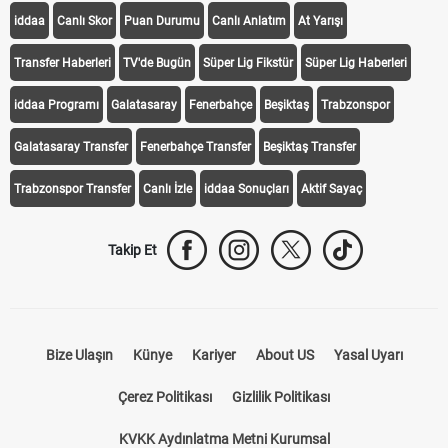
iddaa
Canlı Skor
Puan Durumu
Canlı Anlatım
At Yarışı
Transfer Haberleri
TV'de Bugün
Süper Lig Fikstür
Süper Lig Haberleri
iddaa Programı
Galatasaray
Fenerbahçe
Beşiktaş
Trabzonspor
Galatasaray Transfer
Fenerbahçe Transfer
Beşiktaş Transfer
Trabzonspor Transfer
Canlı İzle
iddaa Sonuçları
Aktif Sayaç
Takip Et
Bize Ulaşın
Künye
Kariyer
About US
Yasal Uyarı
Çerez Politikası
Gizlilik Politikası
KVKK Aydınlatma Metni Kurumsal