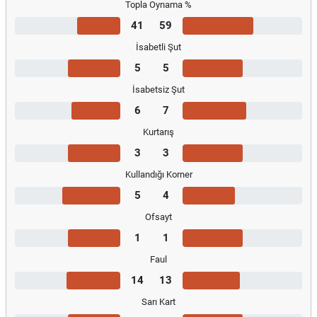
Topla Oynama %
41
59
İsabetli Şut
5
5
İsabetsiz Şut
6
7
Kurtarış
3
3
Kullandığı Korner
5
4
Ofsayt
1
1
Faul
14
13
Sarı Kart