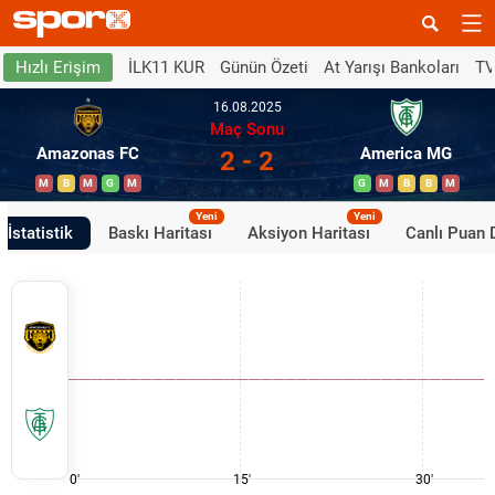
İLK11 KUR
Günün Özeti
At Yarışı Bankoları
TV
Hızlı Erişim
16.08.2025
Maç Sonu
Amazonas FC
America MG
2 - 2
M
B
M
G
M
G
M
B
B
M
Yeni
Yeni
İstatistik
Baskı Haritası
Aksiyon Haritası
Canlı Puan
0'
15'
30'