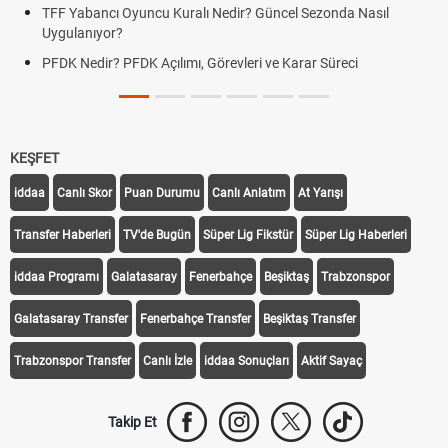
TFF Yabancı Oyuncu Kuralı Nedir? Güncel Sezonda Nasıl
Uygulanıyor?
PFDK Nedir? PFDK Açılımı, Görevleri ve Karar Süreci
KEŞFET
iddaa
Canlı Skor
Puan Durumu
Canlı Anlatım
At Yarışı
Transfer Haberleri
TV'de Bugün
Süper Lig Fikstür
Süper Lig Haberleri
iddaa Programı
Galatasaray
Fenerbahçe
Beşiktaş
Trabzonspor
Galatasaray Transfer
Fenerbahçe Transfer
Beşiktaş Transfer
Trabzonspor Transfer
Canlı İzle
iddaa Sonuçları
Aktif Sayaç
Takip Et