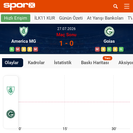
İLK11 KUR
Günün Özeti
At Yarışı Bankoları
TV
Hızlı Erişim
27.07.2026
Maç Sonu
America MG
Goias
1 - 0
G
M
B
B
M
M
B
G
B
G
Yeni
Olaylar
Kadrolar
İstatistik
Baskı Haritası
Aksiyon
0'
15'
30'