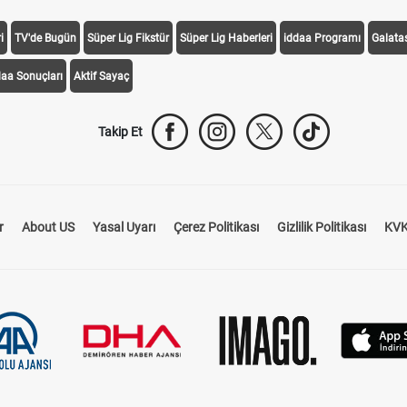
i
TV'de Bugün
Süper Lig Fikstür
Süper Lig Haberleri
iddaa Programı
Galata
daa Sonuçları
Aktif Sayaç
Takip Et
r
About US
Yasal Uyarı
Çerez Politikası
Gizlilik Politikası
KVK