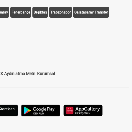
saray
Fenerbahçe
Beşiktaş
Trabzonspor
Galatasaray Transfer
K Aydınlatma Metni Kurumsal