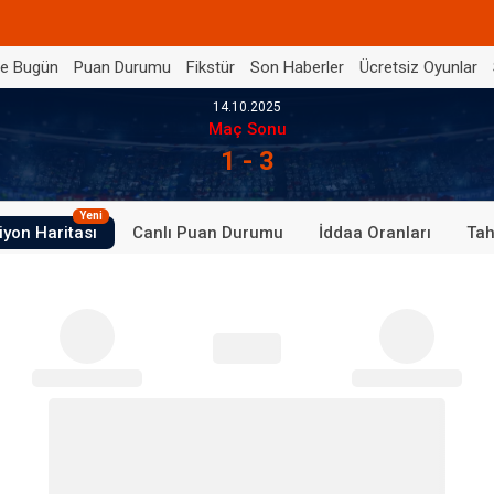
de Bugün
Puan Durumu
Fikstür
Son Haberler
Ücretsiz Oyunlar
14.10.2025
Maç Sonu
1 - 3
Yeni
iyon Haritası
Canlı Puan Durumu
İddaa Oranları
Tah