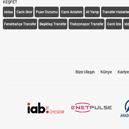
KEŞFET
iddaa
Canlı Skor
Puan Durumu
Canlı Anlatım
At Yarışı
Transfer Haberler
Fenerbahçe Transfer
Beşiktaş Transfer
Trabzonspor Transfer
Canlı İzle
id
Bize Ulaşın
Künye
Kariye