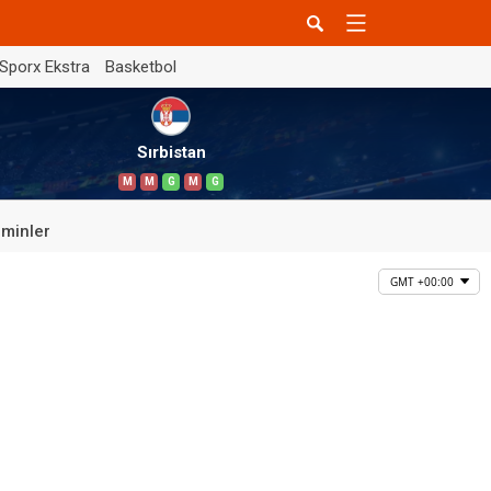
Sporx Ekstra
Basketbol
Sırbistan
M
M
G
M
G
minler
GMT +00:00