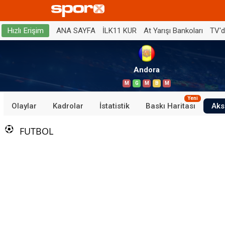
ANA SAYFA
İLK11 KUR
At Yarışı Bankoları
TV'
Hızlı Erişim
Andora
M
G
M
B
M
Yeni
Olaylar
Kadrolar
İstatistik
Baskı Haritası
Aks
FUTBOL