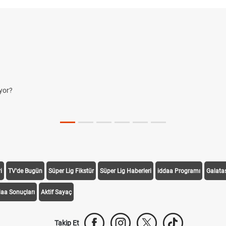
yor?
i
TV'de Bugün
Süper Lig Fikstür
Süper Lig Haberleri
iddaa Programı
Galata
daa Sonuçları
Aktif Sayaç
Takip Et