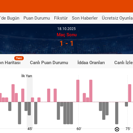
'de Bugün
Puan Durumu
Fikstür
Son Haberler
Ücretsiz Oyunla
18.10.2025
Maç Sonu
1 - 1
Yeni
n Haritası
Canlı Puan Durumu
İddaa Oranları
Canlı İzle
İlk Yarı
45'
60'
75'