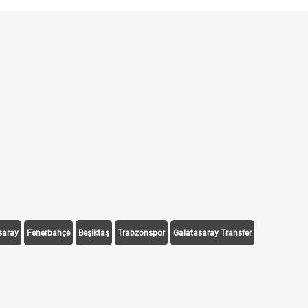
saray
Fenerbahçe
Beşiktaş
Trabzonspor
Galatasaray Transfer