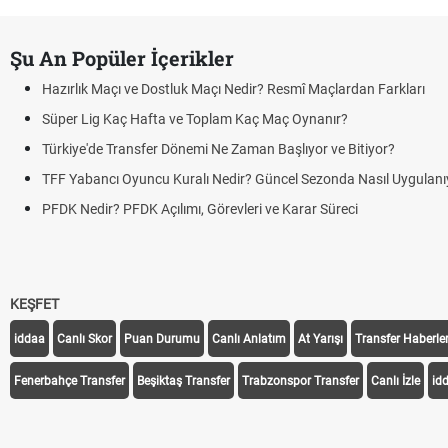
Şu An Popüler İçerikler
Hazırlık Maçı ve Dostluk Maçı Nedir? Resmî Maçlardan Farkları
Süper Lig Kaç Hafta ve Toplam Kaç Maç Oynanır?
Türkiye'de Transfer Dönemi Ne Zaman Başlıyor ve Bitiyor?
TFF Yabancı Oyuncu Kuralı Nedir? Güncel Sezonda Nasıl Uygulanı
PFDK Nedir? PFDK Açılımı, Görevleri ve Karar Süreci
KEŞFET
iddaa
Canlı Skor
Puan Durumu
Canlı Anlatım
At Yarışı
Transfer Haberler
Fenerbahçe Transfer
Beşiktaş Transfer
Trabzonspor Transfer
Canlı İzle
id