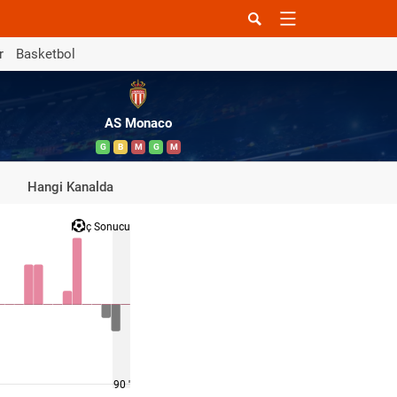
r
Basketbol
AS Monaco
G
B
M
G
M
Hangi Kanalda
Maç Sonucu
90 '