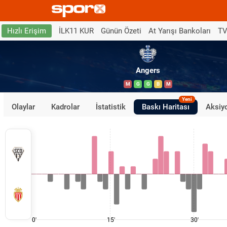
İLK11 KUR
Günün Özeti
At Yarışı Bankoları
TV
Hızlı Erişim
Angers
M
G
G
B
M
Yeni
Olaylar
Kadrolar
İstatistik
Baskı Haritası
Aksiyo
0'
15'
30'