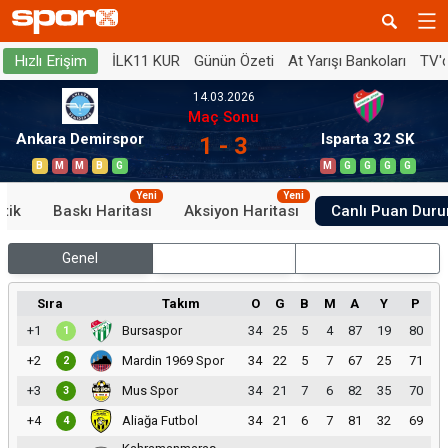
İLK11 KUR
Günün Özeti
At Yarışı Bankoları
TV'
Hızlı Erişim
14.03.2026
Maç Sonu
Ankara Demirspor
Isparta 32 SK
1 - 3
B
M
M
B
G
M
G
G
G
G
Yeni
Yeni
stik
Baskı Haritası
Aksiyon Haritası
Canlı Puan Dur
Genel
İç Saha
Dış Saha
Sıra
Takım
O
G
B
M
A
Y
P
+1
Bursaspor
34
25
5
4
87
19
80
1
+2
Mardin 1969 Spor
34
22
5
7
67
25
71
2
+3
Mus Spor
34
21
7
6
82
35
70
3
+4
Aliağa Futbol
34
21
6
7
81
32
69
4