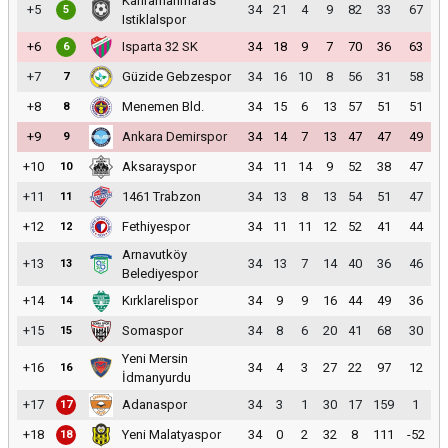
Kahramanmaras
+5
34
21
4
9
82
33
67
5
Istiklalspor
+6
Isparta 32 SK
34
18
9
7
70
36
63
6
+7
Güzide Gebzespor
34
16
10
8
56
31
58
7
+8
Menemen Bld.
34
15
6
13
57
51
51
8
+9
Ankara Demirspor
34
14
7
13
47
47
49
9
+10
Aksarayspor
34
11
14
9
52
38
47
10
+11
1461 Trabzon
34
13
8
13
54
51
47
11
+12
Fethiyespor
34
11
11
12
52
41
44
12
Arnavutköy
+13
34
13
7
14
40
36
46
13
Belediyespor
+14
Kırklarelispor
34
9
9
16
44
49
36
14
+15
Somaspor
34
8
6
20
41
68
30
15
Yeni Mersin
+16
34
4
3
27
22
97
12
16
İdmanyurdu
+17
Adanaspor
34
3
1
30
17
159
1
17
+18
Yeni Malatyaspor
34
0
2
32
8
111
-52
18