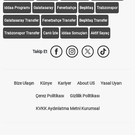
iddaa Programı
Galatasaray
Fenerbahçe
Beşiktaş
Trabzonspor
Galatasaray Transfer
Fenerbahçe Transfer
Beşiktaş Transfer
Trabzonspor Transfer
Canlı İzle
iddaa Sonuçları
Aktif Sayaç
Takip Et
Bize Ulaşın
Künye
Kariyer
About US
Yasal Uyarı
Çerez Politikası
Gizlilik Politikası
KVKK Aydınlatma Metni Kurumsal