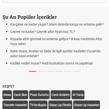
Şu An Popüler İçerikler
Kargalar ne kadar yaşar? İslam dininde karga ne anlama gelir?
Çeyrek ne kadar? Çeyrek altın fiyatı kaç TL?
Rüyada altın görmek ne anlama geliyor? 8 kısa maddede Altın
rüya tabiri
Sabır duası, duaları ve Sabır ile ilgili ayetler hadisler! Kuran'da
sabır nasıl anlatılır?
Kediler neden kusar? Kedi kustuktan sonra ne yapılmalı
KEŞFET
iddaa
Canlı Skor
Puan Durumu
Canlı Anlatım
At Yarışı
Transfer Haberleri
TV'de Bugün
Süper Lig Fikstür
Süper Lig Haberleri