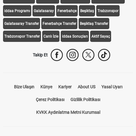
iddaa Programı
Galatasaray
Fenerbahçe
Beşiktaş
Trabzonspor
Galatasaray Transfer
Fenerbahçe Transfer
Beşiktaş Transfer
Trabzonspor Transfer
Canlı İzle
iddaa Sonuçları
Aktif Sayaç
Takip Et
Bize Ulaşın
Künye
Kariyer
About US
Yasal Uyarı
Çerez Politikası
Gizlilik Politikası
KVKK Aydınlatma Metni Kurumsal