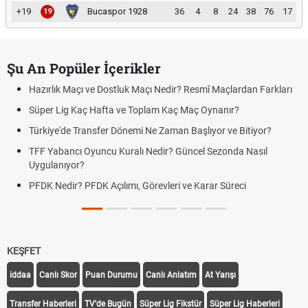
+19
Bucaspor 1928
36
4
8
24
38
76
17
19
Şu An Popüler İçerikler
Hazırlık Maçı ve Dostluk Maçı Nedir? Resmî Maçlardan Farkları
Süper Lig Kaç Hafta ve Toplam Kaç Maç Oynanır?
Türkiye'de Transfer Dönemi Ne Zaman Başlıyor ve Bitiyor?
TFF Yabancı Oyuncu Kuralı Nedir? Güncel Sezonda Nasıl
Uygulanıyor?
PFDK Nedir? PFDK Açılımı, Görevleri ve Karar Süreci
KEŞFET
iddaa
Canlı Skor
Puan Durumu
Canlı Anlatım
At Yarışı
Transfer Haberleri
TV'de Bugün
Süper Lig Fikstür
Süper Lig Haberleri