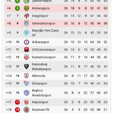
+5
Şanlıurfaspor
36
19
8
9
63
43
65
5
+6
Ankaragücü
36
18
9
8
52
41
63
6
+7
İnegölspor
36
15
12
8
67
44
60
7
+8
İskenderunspor
36
16
8
12
50
44
56
8
Beyoğlu Yeni Çarşı
+9
36
13
15
8
45
35
54
9
SF
+10
Ankaraspor
36
13
13
10
64
54
52
10
+11
24 Erzincanspor
36
15
6
15
55
49
51
11
+12
Kastamonuspor
36
11
9
16
44
56
42
12
Karacabey
+13
36
11
8
17
46
55
41
13
Belediyespor
+14
Altınordu
36
8
11
17
33
59
35
14
+15
Erbaaspor
36
10
7
19
40
61
34
15
Beykoz
+16
36
8
6
22
37
66
30
16
Anadoluspor
+17
Kepezspor
36
5
8
23
33
78
23
17
+18
Karaman FK
36
4
9
23
30
86
21
18