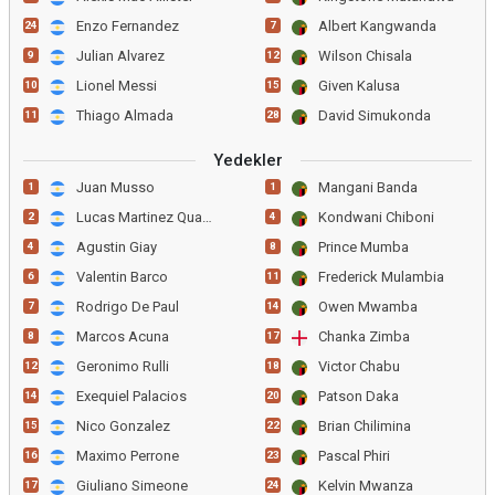
Enzo Fernandez
Albert Kangwanda
24
7
Julian Alvarez
Wilson Chisala
9
12
Lionel Messi
Given Kalusa
10
15
Thiago Almada
David Simukonda
11
28
Yedekler
Juan Musso
Mangani Banda
1
1
Lucas Martinez Quarta
Kondwani Chiboni
2
4
Agustin Giay
Prince Mumba
4
8
Valentin Barco
Frederick Mulambia
6
11
Rodrigo De Paul
Owen Mwamba
7
14
Marcos Acuna
Chanka Zimba
8
17
Geronimo Rulli
Victor Chabu
12
18
Exequiel Palacios
Patson Daka
14
20
Nico Gonzalez
Brian Chilimina
15
22
Maximo Perrone
Pascal Phiri
16
23
Giuliano Simeone
Kelvin Mwanza
17
24