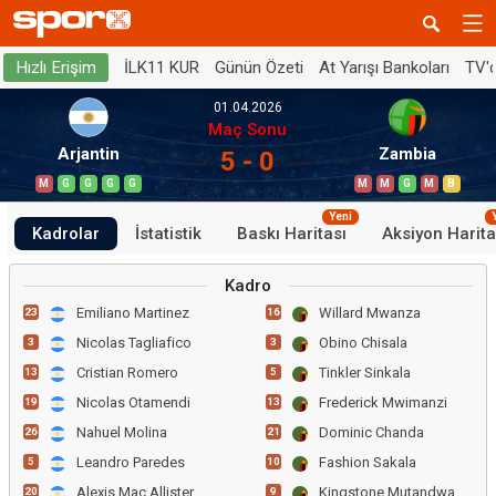
İLK11 KUR
Günün Özeti
At Yarışı Bankoları
TV'
Hızlı Erişim
01.04.2026
Maç Sonu
Arjantin
Zambia
5 - 0
M
G
G
G
G
M
M
G
M
B
Yeni
Kadrolar
İstatistik
Baskı Haritası
Aksiyon Harita
Kadro
Emiliano Martinez
Willard Mwanza
23
16
Nicolas Tagliafico
Obino Chisala
3
3
Cristian Romero
Tinkler Sinkala
13
5
Nicolas Otamendi
Frederick Mwimanzi
19
13
Nahuel Molina
Dominic Chanda
26
21
Leandro Paredes
Fashion Sakala
5
10
Alexis Mac Allister
Kingstone Mutandwa
20
9