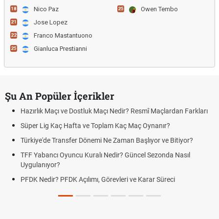
Nico Paz
Owen Tembo
18
25
Jose Lopez
21
Franco Mastantuono
22
Gianluca Prestianni
25
Şu An Popüler İçerikler
Hazırlık Maçı ve Dostluk Maçı Nedir? Resmî Maçlardan Farkları
Süper Lig Kaç Hafta ve Toplam Kaç Maç Oynanır?
Türkiye'de Transfer Dönemi Ne Zaman Başlıyor ve Bitiyor?
TFF Yabancı Oyuncu Kuralı Nedir? Güncel Sezonda Nasıl
Uygulanıyor?
PFDK Nedir? PFDK Açılımı, Görevleri ve Karar Süreci