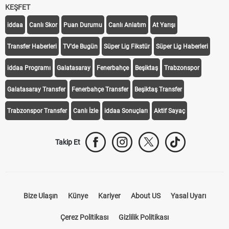
KEŞFET
iddaa
Canlı Skor
Puan Durumu
Canlı Anlatım
At Yarışı
Transfer Haberleri
TV'de Bugün
Süper Lig Fikstür
Süper Lig Haberleri
iddaa Programı
Galatasaray
Fenerbahçe
Beşiktaş
Trabzonspor
Galatasaray Transfer
Fenerbahçe Transfer
Beşiktaş Transfer
Trabzonspor Transfer
Canlı İzle
iddaa Sonuçları
Aktif Sayaç
Takip Et
Bize Ulaşın
Künye
Kariyer
About US
Yasal Uyarı
Çerez Politikası
Gizlilik Politikası