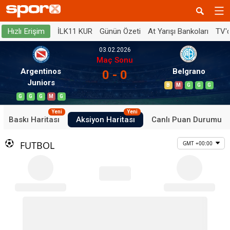
İLK11 KUR
Günün Özeti
At Yarışı Bankoları
TV'
Hızlı Erişim
03.02.2026
Maç Sonu
Argentinos
Belgrano
0 - 0
Juniors
B
M
G
G
G
G
G
G
M
G
Yeni
Yeni
Baskı Haritası
Aksiyon Haritası
Canlı Puan Durumu
FUTBOL
GMT +00:00