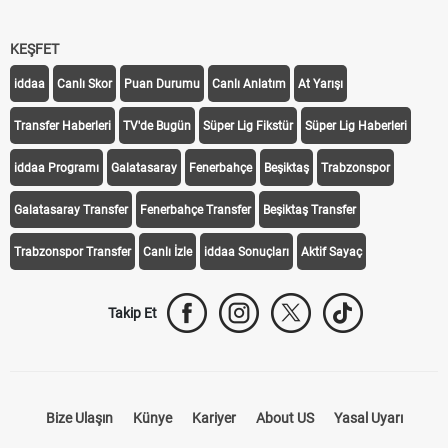
KEŞFET
iddaa
Canlı Skor
Puan Durumu
Canlı Anlatım
At Yarışı
Transfer Haberleri
TV'de Bugün
Süper Lig Fikstür
Süper Lig Haberleri
iddaa Programı
Galatasaray
Fenerbahçe
Beşiktaş
Trabzonspor
Galatasaray Transfer
Fenerbahçe Transfer
Beşiktaş Transfer
Trabzonspor Transfer
Canlı İzle
iddaa Sonuçları
Aktif Sayaç
Takip Et
Bize Ulaşın
Künye
Kariyer
About US
Yasal Uyarı